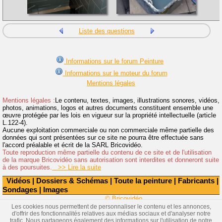
Liste des questions
Informations sur le forum Peinture
Informations sur le moteur du forum
Mentions légales
Mentions légales :
Le contenu, textes, images, illustrations sonores, vidéos,
photos, animations, logos et autres documents constituent ensemble une
œuvre protégée par les lois en vigueur sur la propriété intellectuelle (article
L.122-4).
Aucune exploitation commerciale ou non commerciale même partielle des
données qui sont présentées sur ce site ne pourra être effectuée sans
l'accord préalable et écrit de la SARL Bricovidéo.
Toute reproduction même partielle du contenu de ce site et de l'utilisation
de la marque Bricovidéo sans autorisation sont interdites et donneront suite
à des poursuites.
>> Lire la suite
Vidéos
|
Dossiers & Schémas
|
Toute la peinture
|
Fabricants
|
Sondages
|
Images
© Bricovidéo
Les cookies nous permettent de personnaliser le contenu et les annonces,
d'offrir des fonctionnalités relatives aux médias sociaux et d'analyser notre
trafic. Nous partageons également des informations sur l'utilisation de notre