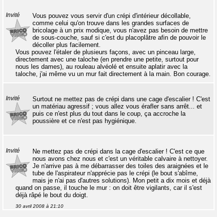
Invité
Vous pouvez vous servir d'un crépi d'intérieur décollable,
comme celui qu'on trouve dans les grandes surfaces de
bricolage à un prix modique, vous n'avez pas besoin de mettre
de sous-couche, sauf si c'est du placoplâtre afin de pouvoir le
décoller plus facilement.
Vous pouvez l'étaler de plusieurs façons, avec un pinceau large,
directement avec une taloche (en prendre une petite, surtout pour
nous les dames), au rouleau alvéolé et ensuite aplatir avec la
taloche, j'ai même vu un mur fait directement à la main. Bon courage.
Invité
Surtout ne mettez pas de crépi dans une cage d'escalier ! C'est
un matériau agressif ; vous allez vous érafler sans arrêt... et
puis ce n'est plus du tout dans le coup, ça accroche la
poussière et ce n'est pas hygiénique.
Invité
Ne mettez pas de crépi dans la cage d'escalier ! C'est ce que
nous avons chez nous et c'est un véritable calvaire à nettoyer.
Je n'arrive pas à me débarrasser des toiles des araignées et le
tube de l'aspirateur n'apprécie pas le crépi (le bout s'abîme,
mais je n'ai pas d'autres solutions). Mon petit a dix mois et déjà
quand on passe, il touche le mur : on doit être vigilants, car il s'est
déjà râpé le bout du doigt.
30 avril 2008 à 21:10