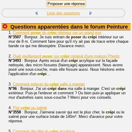
Liste des questions
Questions apparentées dans le forum Peinture
1.
Comment
poser
du
crépi
intérieur sur un grand mur
N°3507
: Bonjour. Je suis entrain de
poser
du
crépi
intérieur sur un
mur de 8 m. Comment faire pour qu'il n'y ait pas de trace entre chaque
bande ce qui me désespère. D'avance merci.
2.
Quel revêtement
poser
sur
crépi
minéral d'une maison Phenix
N°3493
: Bonjour. Après essai d'un
crépi
acrylique sur la façade
nettoyée, des micro fissures (faiençage) apparaissent. Nous avons
posé une sous-couche, mais elle fissure aussi. Nous hésitons entre
l'application d'un
crépi
...
3.
Comment enlever du
crépi
salle à manger
N°96
: Bonjour. J'ai un
crépi
dans
ma salle à manger. C'est un
crépi
extérieur. Puis-je l'enlever et comment ? Ou bien puis-je appliquer un
mur d'autrefois sans sous-couche ? Merci pour vos conseils.
4.
Prix
crépi
ou satiné
N°3558
: Bonjour, J'aimerai savoir qui est le plus cher, le
crépi
ou le
satiné pour une surface totale de 140m². Merci d'avance pour votre
réponse.
5.
Comment décoller le
crépi
acrylique