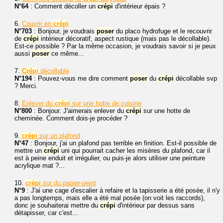
N°64
: Comment décoller un
crépi
d'intérieur épais ?
6.
Couvrir en
crépi
N°703
: Bonjour, je voudrais
poser
du placo hydrofuge et le recouvrir
de
crépi
intérieur décoratif, aspect rustique (mais pas le décollable).
Est-ce possible ? Par la même occasion, je voudrais savoir si je peux
aussi
poser
ce même...
7.
Crépi
décollable
N°194
: Pouvez-vous me dire comment
poser
du
crépi
décollable svp
? Merci.
8.
Enlever du
crépi
sur une hotte de cuisine
N°800
: Bonjour. J'aimerais enlever du
crépi
sur une hotte de
cheminée. Comment dois-je procéder ?
9.
crépi
sur un plafond
N°47
: Bonjour, j'ai un plafond pas terrible en finition. Est-il possible de
mettre un
crépi
uni qui pourrait cacher les misères du plafond, car il
est à peine enduit et irrégulier, ou puis-je alors utiliser une peinture
acrylique mat ?...
10.
crépi
sur du papier-peint
N°9
: J'ai une cage d'escalier à refaire et la tapisserie a été posée, il n'y
a pas longtemps, mais elle a été mal posée (on voit les raccords),
donc je souhaiterai mettre du
crépi
d'intérieur par dessus sans
détapisser, car c'est...