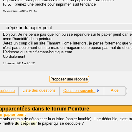
P. S. : prenez une perche pour imprimer. sud tendance
07 octobre 2009 à 21:15
crépi sur du papier-peint
Bonjour. Je ne pense pas que l'on puisse repeindre sur le papier peint car les
avec l'humidité de la peinture.
Jetez un coup d'il au site Flamant Home Interiors, je pense fortement que
n'est pas seulement un site mais un magasin qui propose pas mal de choses,
L'adresse du site : flamant-boutique.com
Cordialement
14 février 2011 à 16:12
Liste des questions
Aide
écédente
Question suivante
apparentées dans le forum Peinture
ur
papier-peint
je suis entrain de détapisser la cuisine (papier lavable), il se dédouble, c'est
ux mettre
du
crépi
sur
le papier qui se dédouble ?