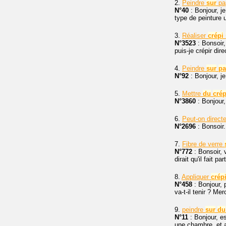
2.
Peindre
sur
pap
N°40
: Bonjour, j
type de peinture u
3.
Réaliser
crépi
N°3523
: Bonsoir,
puis-je crépir dir
4.
Peindre
sur
pa
N°92
: Bonjour, j
5.
Mettre
du
crép
N°3860
: Bonjour
6.
Peut-on direct
N°2696
: Bonsoir.
7.
Fibre de verre
N°772
: Bonsoir, 
dirait qu'il fait par
8.
Appliquer
crép
N°458
: Bonjour, 
va-t-il tenir ? Merc
9.
peindre
sur
du
N°11
: Bonjour, es
une chambre, et a