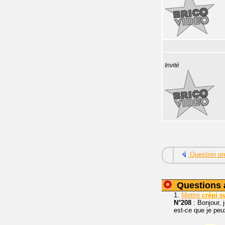
Invité
Question pr
Questions 
1.
Mettre
crépi
s
N°208
: Bonjour, 
est-ce que je pe