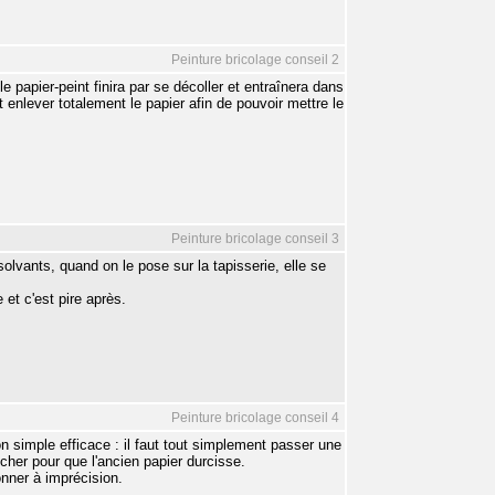
Peinture bricolage conseil 2
er-peint finira par se décoller et entraînera dans
 enlever totalement le papier afin de pouvoir mettre le
Peinture bricolage conseil 3
solvants, quand on le pose sur la tapisserie, elle se
 et c'est pire après.
Peinture bricolage conseil 4
 simple efficace : il faut tout simplement passer une
cher pour que l'ancien papier durcisse.
onner à imprécision.