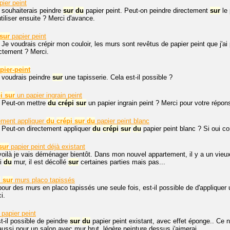
ier peint
e souhaiterais peindre
sur
du
papier peint. Peut-on peindre directement
sur
le 
tiliser ensuite ? Merci d'avance.
sur
papier peint
 Je voudrais crépir mon couloir, les murs sont revêtus de papier peint que j'ai 
ectement ? Merci.
pier-peint
e voudrais peindre
sur
une tapisserie. Cela est-il possible ?
i
sur
un papier ingrain peint
, Peut-on mettre
du
crépi
sur
un papier ingrain peint ? Merci pour votre répon
ement appliquer
du
crépi
sur
du
papier peint blanc
 Peut-on directement appliquer
du
crépi
sur
du
papier peint blanc ? Si oui c
sur
papier peint déjà existant
voilà je vais déménager bientôt. Dans mon nouvel appartement, il y a un vieux
ti
du
mur, il est décollé
sur
certaines parties mais pas...
i
sur
murs placo tapissés
pour des murs en placo tapissés une seule fois, est-il possible de d'appliquer
i.
papier peint
t-il possible de peindre
sur
du
papier peint existant, avec effet éponge.. Ce 
ussi pour un salon avec mur brut, légère peinture dessus j'aimerai...