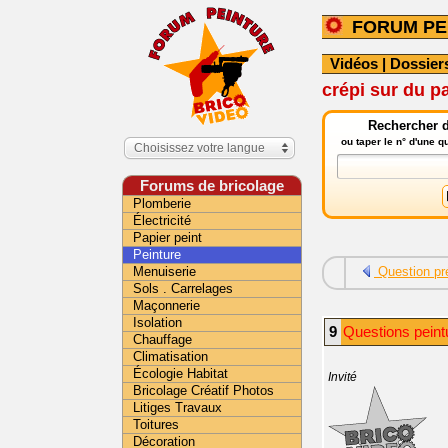
FORUM PE
Vidéos
|
Dossier
crépi sur du p
Rechercher d
ou taper le n° d'une 
Choisissez votre langue
Forums de bricolage
Plomberie
Électricité
Papier peint
Peinture
Menuiserie
Question pr
Sols . Carrelages
Maçonnerie
Isolation
9
Questions peint
Chauffage
Climatisation
Écologie Habitat
Invité
Bricolage Créatif Photos
Litiges Travaux
Toitures
Décoration