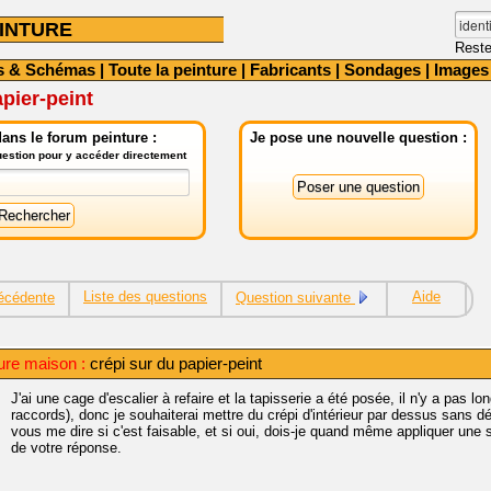
INTURE
Reste
s & Schémas
|
Toute la peinture
|
Fabricants
|
Sondages
|
Images
apier-peint
ans le forum peinture :
Je pose une nouvelle question :
question pour y accéder directement
Liste des questions
Aide
écédente
Question suivante
ure maison :
crépi sur du papier-peint
J'ai une cage d'escalier à refaire et la tapisserie a été posée, il n'y a pas 
raccords), donc je souhaiterai mettre du crépi d'intérieur par dessus sans dé
vous me dire si c'est faisable, et si oui, dois-je quand même appliquer une
de votre réponse.