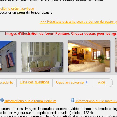
ller le
crépi
acrylique
écoller un
crépi
d'intérieur épais ?
>>> Résultats suivants pour : crépi sur du papier-
Images d'illustration du forum Peinture. Cliquez dessus pour les agr
Liste des questions
Aide
écédente
Question suivante
Informations sur le forum Peinture
Informations sur le moteur
contenu, textes, images, illustrations sonores, vidéos, photos, animations, 
lois en vigueur sur la propriété intellectuelle (article L.122-4).
ommerciale ou non commerciale même partielle des données qui sont présenté