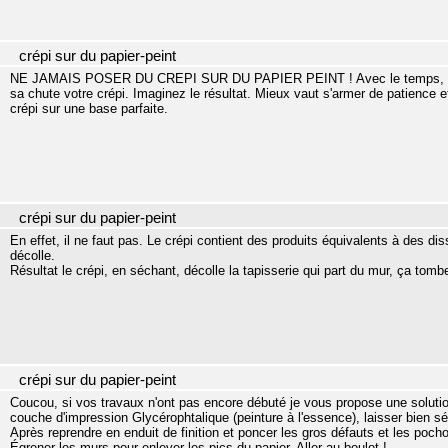
crépi sur du papier-peint
NE JAMAIS POSER DU CREPI SUR DU PAPIER PEINT ! Avec le temps, le papi
sa chute votre crépi. Imaginez le résultat. Mieux vaut s'armer de patience et
crépi sur une base parfaite.
crépi sur du papier-peint
En effet, il ne faut pas. Le crépi contient des produits équivalents à des dis
décolle.
Résultat le crépi, en séchant, décolle la tapisserie qui part du mur, ça tombe
crépi sur du papier-peint
Coucou, si vos travaux n'ont pas encore débuté je vous propose une solution
couche d'impression Glycérophtalique (peinture à l'essence), laisser bien sé
Après reprendre en enduit de finition et poncer les gros défauts et les poch
Égrener les murs pour enlever les pics du papier. Aller au boulot !