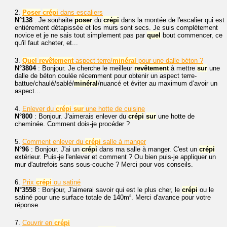
2.
Poser
crépi
dans escaliers
N°138
: Je souhaite
poser
du
crépi
dans la montée de l'escalier qui est
entièrement détapissée et les murs sont secs. Je suis complètement
novice et je ne sais tout simplement pas par
quel
bout commencer, ce
qu'il faut acheter, et...
3.
Quel
revêtement
aspect terre/
minéral
pour une dalle béton ?
N°3804
: Bonjour. Je cherche le meilleur
revêtement
à mettre
sur
une
dalle de béton coulée récemment pour obtenir un aspect terre-
battue/chaulé/sablé/
minéral
/nuancé et éviter au maximum d’avoir un
aspect...
4.
Enlever du
crépi
sur
une hotte de cuisine
N°800
: Bonjour. J'aimerais enlever du
crépi
sur
une hotte de
cheminée. Comment dois-je procéder ?
5.
Comment enlever du
crépi
salle à manger
N°96
: Bonjour. J'ai un
crépi
dans ma salle à manger. C'est un
crépi
extérieur. Puis-je l'enlever et comment ? Ou bien puis-je appliquer un
mur d'autrefois sans sous-couche ? Merci pour vos conseils.
6.
Prix
crépi
ou satiné
N°3558
: Bonjour, J'aimerai savoir qui est le plus cher, le
crépi
ou le
satiné pour une surface totale de 140m². Merci d'avance pour votre
réponse.
7.
Couvrir en
crépi