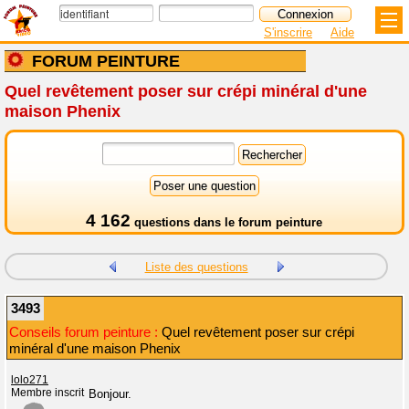
S'inscrire
Aide
FORUM PEINTURE
Quel revêtement poser sur crépi minéral d'une
maison Phenix
4 162
questions dans le
forum peinture
Liste des questions
3493
Conseils forum peinture :
Quel revêtement poser sur crépi
minéral d'une maison Phenix
lolo271
Membre inscrit
Bonjour.