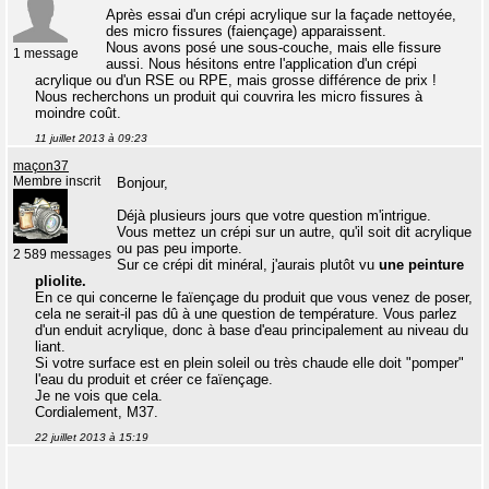
Après essai d'un crépi acrylique sur la façade nettoyée,
des micro fissures (faiençage) apparaissent.
Nous avons posé une sous-couche, mais elle fissure
1 message
aussi. Nous hésitons entre l'application d'un crépi
acrylique ou d'un RSE ou RPE, mais grosse différence de prix !
Nous recherchons un produit qui couvrira les micro fissures à
moindre coût.
11 juillet 2013 à 09:23
maçon37
Membre inscrit
Bonjour,
Déjà plusieurs jours que votre question m'intrigue.
Vous mettez un crépi sur un autre, qu'il soit dit acrylique
ou pas peu importe.
2 589 messages
Sur ce crépi dit minéral, j'aurais plutôt vu
une peinture
pliolite.
En ce qui concerne le faïençage du produit que vous venez de poser,
cela ne serait-il pas dû à une question de température. Vous parlez
d'un enduit acrylique, donc à base d'eau principalement au niveau du
liant.
Si votre surface est en plein soleil ou très chaude elle doit "pomper"
l'eau du produit et créer ce faïençage.
Je ne vois que cela.
Cordialement, M37.
22 juillet 2013 à 15:19