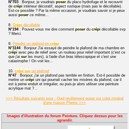
N°703
: Bonjour, je voudrais
poser
du placo hydrofuge et le recouvrir
de
crépi
intérieur décoratif, aspect rustique (mais pas le décollable).
Est-ce possible ? Par la même occasion, je voudrais savoir si je peux
aussi
poser
ce même...
8.
Crépi
décollable
N°194
: Pouvez-vous me dire comment
poser
du
crépi
décollable svp
? Merci.
9.
Peindre un plafond en
crépi
N°3144
: Bonjour J'ai essayé de peindre le plafond de ma chambre en
crépi
avec peu de relief avec un rouleau pour relief important (c'est ce
que j'ai
sur
les murs), à l'aide d'un bras télescopique et c'est une
catastrophe ! On voit les...
10.
crépi
sur
un plafond
N°47
: Bonjour, j'ai un plafond pas terrible en finition. Est-il possible de
mettre un
crépi
uni qui pourrait cacher les misères du plafond, car il
est à peine enduit et irrégulier, ou puis-je alors utiliser une peinture
acrylique mat ?...
>>> Résultats suivants pour : Quel revêtement poser sur crépi minéral
d'une maison Phenix >>>
Images d'illustration du forum Peinture. Cliquez dessus pour les
agrandir.