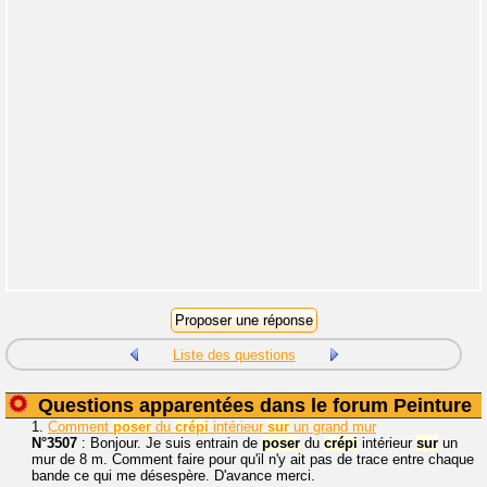
Liste des questions
Questions apparentées dans le forum Peinture
1.
Comment
poser
du
crépi
intérieur
sur
un grand mur
N°3507
: Bonjour. Je suis entrain de
poser
du
crépi
intérieur
sur
un
mur de 8 m. Comment faire pour qu'il n'y ait pas de trace entre chaque
bande ce qui me désespère. D'avance merci.