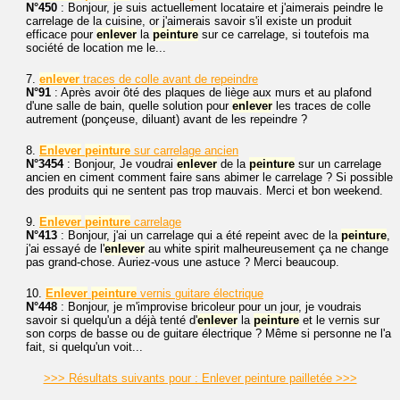
N°450
: Bonjour, je suis actuellement locataire et j'aimerais peindre le
carrelage de la cuisine, or j'aimerais savoir s'il existe un produit
efficace pour
enlever
la
peinture
sur ce carrelage, si toutefois ma
société de location me le...
7.
enlever
traces de colle avant de repeindre
N°91
: Après avoir ôté des plaques de liège aux murs et au plafond
d'une salle de bain, quelle solution pour
enlever
les traces de colle
autrement (ponçeuse, diluant) avant de les repeindre ?
8.
Enlever
peinture
sur carrelage ancien
N°3454
: Bonjour, Je voudrai
enlever
de la
peinture
sur un carrelage
ancien en ciment comment faire sans abimer le carrelage ? Si possible
des produits qui ne sentent pas trop mauvais. Merci et bon weekend.
9.
Enlever
peinture
carrelage
N°413
: Bonjour, j'ai un carrelage qui a été repeint avec de la
peinture
,
j'ai essayé de l'
enlever
au white spirit malheureusement ça ne change
pas grand-chose. Auriez-vous une astuce ? Merci beaucoup.
10.
Enlever
peinture
vernis guitare électrique
N°448
: Bonjour, je m'improvise bricoleur pour un jour, je voudrais
savoir si quelqu'un a déjà tenté d'
enlever
la
peinture
et le vernis sur
son corps de basse ou de guitare électrique ? Même si personne ne l'a
fait, si quelqu'un voit...
>>> Résultats suivants pour : Enlever peinture pailletée >>>