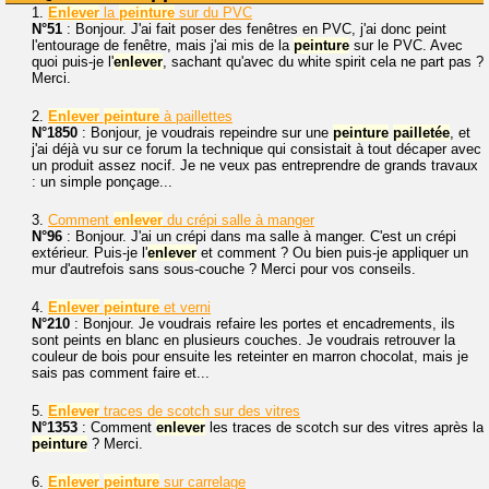
1.
Enlever
la
peinture
sur du PVC
N°51
: Bonjour. J'ai fait poser des fenêtres en PVC, j'ai donc peint
l'entourage de fenêtre, mais j'ai mis de la
peinture
sur le PVC. Avec
quoi puis-je l'
enlever
, sachant qu'avec du white spirit cela ne part pas ?
Merci.
2.
Enlever
peinture
à paillettes
N°1850
: Bonjour, je voudrais repeindre sur une
peinture
pailletée
, et
j'ai déjà vu sur ce forum la technique qui consistait à tout décaper avec
un produit assez nocif. Je ne veux pas entreprendre de grands travaux
: un simple ponçage...
3.
Comment
enlever
du crépi salle à manger
N°96
: Bonjour. J'ai un crépi dans ma salle à manger. C'est un crépi
extérieur. Puis-je l'
enlever
et comment ? Ou bien puis-je appliquer un
mur d'autrefois sans sous-couche ? Merci pour vos conseils.
4.
Enlever
peinture
et verni
N°210
: Bonjour. Je voudrais refaire les portes et encadrements, ils
sont peints en blanc en plusieurs couches. Je voudrais retrouver la
couleur de bois pour ensuite les reteinter en marron chocolat, mais je
sais pas comment faire et...
5.
Enlever
traces de scotch sur des vitres
N°1353
: Comment
enlever
les traces de scotch sur des vitres après la
peinture
? Merci.
6.
Enlever
peinture
sur carrelage