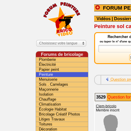
FORUM PE
Vidéos
|
Dossier
Peinture sol c
Rechercher d
ou taper le n° d'une 
Choisissez votre langue
Forums de bricolage
Plomberie
Électricité
Papier peint
Peinture
Menuiserie
Question pr
Sols . Carrelages
Maçonnerie
Isolation
3529
Question for
Chauffage
Climatisation
Clem-bricolo
Écologie Habitat
Membre inscrit
Bricolage Créatif Photos
Litiges Travaux
Toitures
Décoration