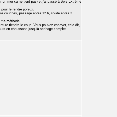
r un mur ça ne tient pas) et j'ai passé à Sols Extrême
e pour le rendre poreux.
tre couches, passage après 12 h, solide après 3
is ma méthode.
inture tiendra le coup. Vous pouvez essayer, cela dit,
jours en chaussons jusqu'à séchage complet.