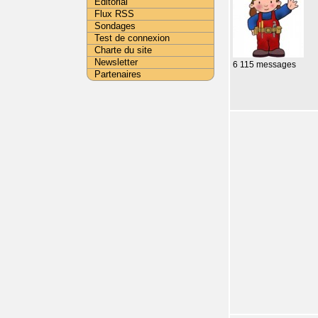
Editorial
Flux RSS
Sondages
Test de connexion
Charte du site
Newsletter
6 115 messages
Partenaires