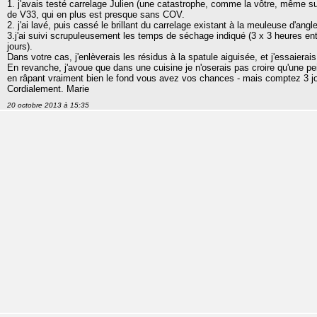
1. j'avais testé carrelage Julien (une catastrophe, comme la vôtre, même su
de V33, qui en plus est presque sans COV.
2. j'ai lavé, puis cassé le brillant du carrelage existant à la meuleuse d'angl
3.j'ai suivi scrupuleusement les temps de séchage indiqué (3 x 3 heures en
jours).
Dans votre cas, j'enlèverais les résidus à la spatule aiguisée, et j'essaiera
En revanche, j'avoue que dans une cuisine je n'oserais pas croire qu'une pe
en râpant vraiment bien le fond vous avez vos chances - mais comptez 3 
Cordialement. Marie
20 octobre 2013 à 15:35