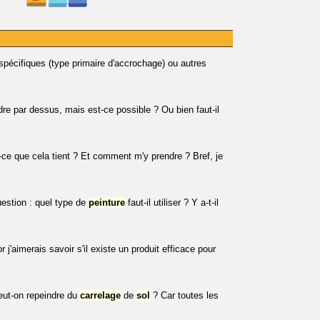
 spécifiques (type primaire d'accrochage) ou autres
re par dessus, mais est-ce possible ? Ou bien faut-il
-ce que cela tient ? Et comment m'y prendre ? Bref, je
estion : quel type de
peinture
faut-il utiliser ? Y a-t-il
r j'aimerais savoir s'il existe un produit efficace pour
peut-on repeindre du
carrelage
de
sol
? Car toutes les