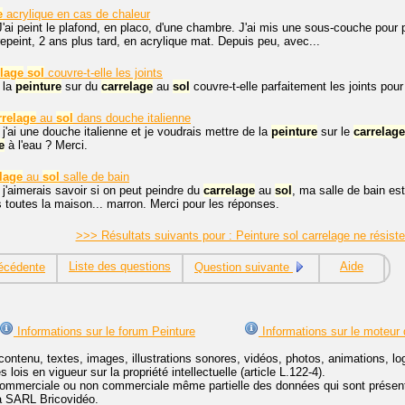
e
acrylique en cas de chaleur
J'ai peint le plafond, en placo, d'une chambre. J'ai mis une sous-couche pour
ai repeint, 2 ans plus tard, en acrylique mat. Depuis peu, avec...
elage
sol
couvre-t-elle les joints
 la
peinture
sur du
carrelage
au
sol
couvre-t-elle parfaitement les joints pour
rrelage
au
sol
dans douche italienne
 j'ai une douche italienne et je voudrais mettre de la
peinture
sur le
carrelage
e
à l'eau ? Merci.
lage
au
sol
salle de bain
 j'aimerais savoir si on peut peindre du
carrelage
au
sol
, ma salle de bain es
toutes la maison... marron. Merci pour les réponses.
>>> Résultats suivants pour : Peinture sol carrelage ne résis
Liste des questions
Aide
écédente
Question suivante
Informations sur le forum Peinture
Informations sur le moteur
contenu, textes, images, illustrations sonores, vidéos, photos, animations, 
lois en vigueur sur la propriété intellectuelle (article L.122-4).
ommerciale ou non commerciale même partielle des données qui sont présenté
 la SARL Bricovidéo.