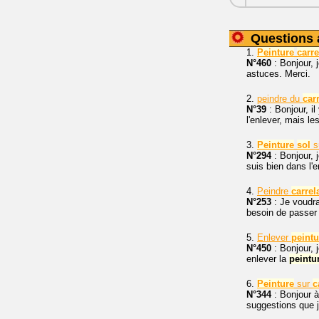
Questions 
1.
Peinture
carr
N°460
: Bonjour, 
astuces. Merci.
2.
peindre du
car
N°39
: Bonjour, i
l'enlever, mais l
3.
Peinture
sol
s
N°294
: Bonjour, 
suis bien dans l'e
4.
Peindre
carrel
N°253
: Je voudr
besoin de passer 
5.
Enlever
peintu
N°450
: Bonjour, 
enlever la
peintu
6.
Peinture
sur
c
N°344
: Bonjour à
suggestions que j