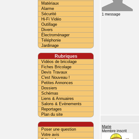
Matériaux
Alarme
Sécurité
1 message
Hi-Fi Vidéo
Outillage
Divers
Électroménager
Téléphonie
Jardinage
Rubriques
Vidéos de bricolage
Fiches Bricolage
Devis Travaux
C'est Nouveau !
Petites Annonces
Dossiers
Schémas
Liens & Annuaires
Salons & Evènements
Reportages
Plan du site
Marie
Poser une question
Membre inscrit
Votre avis