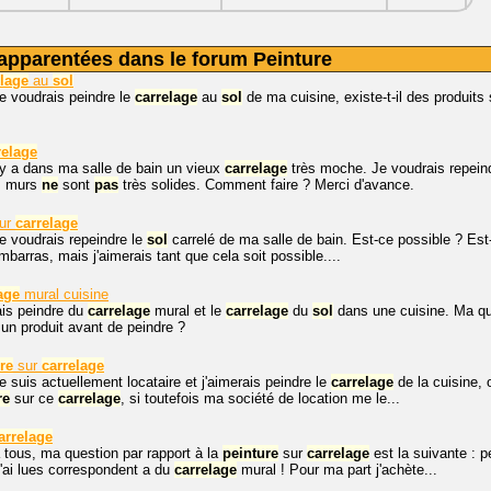
apparentées dans le forum Peinture
elage
au
sol
je voudrais peindre le
carrelage
au
sol
de ma cuisine, existe-t-il des produits
relage
l y a dans ma salle de bain un vieux
carrelage
très moche. Je voudrais repeind
es murs
ne
sont
pas
très solides. Comment faire ? Merci d'avance.
ur
carrelage
je voudrais repeindre le
sol
carrelé de ma salle de bain. Est-ce possible ? Est
mbarras, mais j'aimerais tant que cela soit possible....
age
mural cuisine
ais peindre du
carrelage
mural et le
carrelage
du
sol
dans une cuisine. Ma qu
un produit avant de peindre ?
re
sur
carrelage
je suis actuellement locataire et j'aimerais peindre le
carrelage
de la cuisine, o
re
sur ce
carrelage
, si toutefois ma société de location me le...
arrelage
 tous, ma question par rapport à la
peinture
sur
carrelage
est la suivante : 
'ai lues correspondent a du
carrelage
mural ! Pour ma part j'achète...