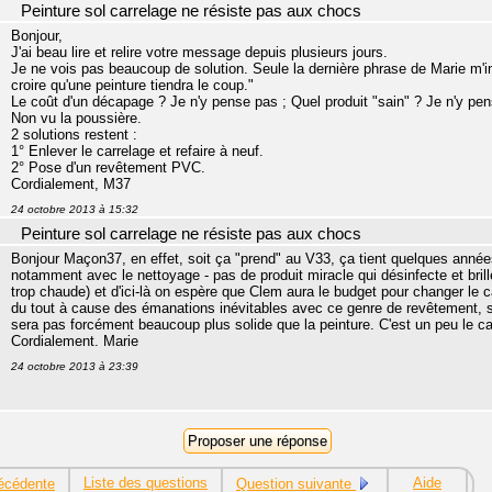
Peinture sol carrelage ne résiste pas aux chocs
Bonjour,
J'ai beau lire et relire votre message depuis plusieurs jours.
Je ne vois pas beaucoup de solution. Seule la dernière phrase de Marie m'in
croire qu'une peinture tiendra le coup."
Le coût d'un décapage ? Je n'y pense pas ; Quel produit "sain" ? Je n'y p
Non vu la poussière.
2 solutions restent :
1° Enlever le carrelage et refaire à neuf.
2° Pose d'un revêtement PVC.
Cordialement, M37
24 octobre 2013 à 15:32
Peinture sol carrelage ne résiste pas aux chocs
Bonjour Maçon37, en effet, soit ça "prend" au V33, ça tient quelques années 
notamment avec le nettoyage - pas de produit miracle qui désinfecte et brille
trop chaude) et d'ici-là on espère que Clem aura le budget pour changer le c
du tout à cause des émanations inévitables avec ce genre de revêtement, s
sera pas forcément beaucoup plus solide que la peinture. C'est un peu le cas
Cordialement. Marie
24 octobre 2013 à 23:39
Liste des questions
Aide
écédente
Question suivante