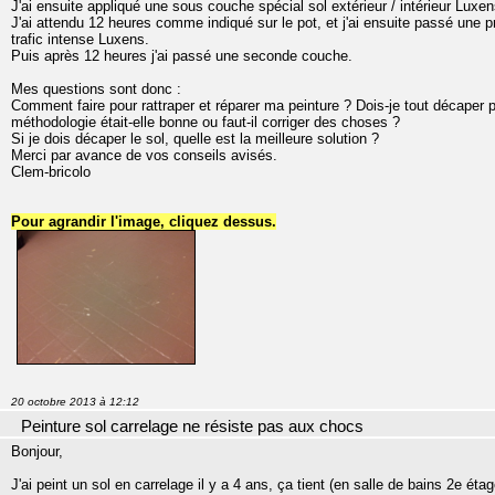
J'ai ensuite appliqué une sous couche spécial sol extérieur / intérieur Luxen
J'ai attendu 12 heures comme indiqué sur le pot, et j'ai ensuite passé une pr
trafic intense Luxens.
Puis après 12 heures j'ai passé une seconde couche.
Mes questions sont donc :
Comment faire pour rattraper et réparer ma peinture ? Dois-je tout décaper p
méthodologie était-elle bonne ou faut-il corriger des choses ?
Si je dois décaper le sol, quelle est la meilleure solution ?
Merci par avance de vos conseils avisés.
Clem-bricolo
Pour agrandir l'image, cliquez dessus.
20 octobre 2013 à 12:12
Peinture sol carrelage ne résiste pas aux chocs
Bonjour,
J'ai peint un sol en carrelage il y a 4 ans, ça tient (en salle de bains 2e éta