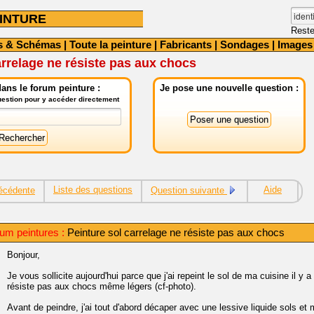
INTURE
Reste
s & Schémas
|
Toute la peinture
|
Fabricants
|
Sondages
|
Images
arrelage ne résiste pas aux chocs
ans le forum peinture :
Je pose une nouvelle question :
question pour y accéder directement
Liste des questions
Aide
écédente
Question suivante
um peintures :
Peinture sol carrelage ne résiste pas aux chocs
Bonjour,
Je vous sollicite aujourd'hui parce que j'ai repeint le sol de ma cuisine il 
résiste pas aux chocs même légers (cf-photo).
Avant de peindre, j'ai tout d'abord décaper avec une lessive liquide sols et