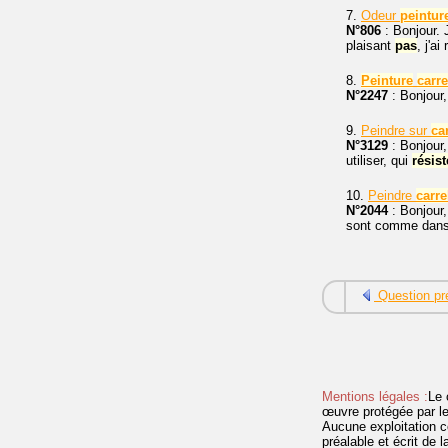
7.
Odeur
peintur
N°806
: Bonjour. 
plaisant
pas
, j'
8.
Peinture
carr
N°2247
: Bonjour,
9.
Peindre sur
ca
N°3129
: Bonjour,
utiliser, qui
résist
10.
Peindre
carre
N°2044
: Bonjour,
sont comme dans 
Question pr
Mentions légales :
Le 
œuvre protégée par les 
Aucune exploitation c
préalable et écrit de