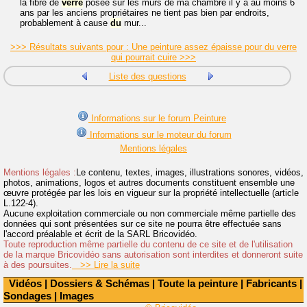
la fibre de
verre
posée sur les murs de ma chambre il y a au moins 6
ans par les anciens propriétaires ne tient pas bien par endroits,
probablement à cause
du
mur...
>>> Résultats suivants pour : Une peinture assez épaisse pour du verre
qui pourrait cuire >>>
Liste des questions
Informations sur le forum Peinture
Informations sur le moteur du forum
Mentions légales
Mentions légales :
Le contenu, textes, images, illustrations sonores, vidéos,
photos, animations, logos et autres documents constituent ensemble une
œuvre protégée par les lois en vigueur sur la propriété intellectuelle (article
L.122-4).
Aucune exploitation commerciale ou non commerciale même partielle des
données qui sont présentées sur ce site ne pourra être effectuée sans
l'accord préalable et écrit de la SARL Bricovidéo.
Toute reproduction même partielle du contenu de ce site et de l'utilisation
de la marque Bricovidéo sans autorisation sont interdites et donneront suite
à des poursuites.
>> Lire la suite
Vidéos
|
Dossiers & Schémas
|
Toute la peinture
|
Fabricants
|
Sondages
|
Images