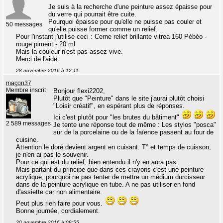
Je suis à la recherche d'une peinture assez épaisse pour
du verre qui pourrait être cuite.
Pourquoi épaisse pour qu'elle ne puisse pas couler et
50 messages
qu'elle puisse former comme un relief.
Pour l'instant j'utilise ceci : Cerne relief brillante vitrea 160 Pébéo -
rouge piment - 20 ml
Mais la couleur n'est pas assez vive.
Merci de l'aide.
28 novembre 2016 à 12:11
maçon37
Membre inscrit
Bonjour flexi2202,
Plutôt que "Peinture" dans le site j'aurai plutôt choisi
"Loisir créatif", en espérant plus de réponses.
Ici c'est plutôt pour "les brutes du bâtiment"
2 589 messages
Je tente une réponse tout de même : Les stylos "posca"
sur de la porcelaine ou de la faïence passent au four de
cuisine.
Attention le doré devient argent en cuisant. T° et temps de cuisson,
je n'en ai pas le souvenir.
Pour ce qui est du relief, bien entendu il n'y en aura pas.
Mais partant du principe que dans ces crayons c'est une peinture
acrylique, pourquoi ne pas tenter de mettre un médium durcisseur
dans de la peinture acrylique en tube. A ne pas utiliser en fond
d'assiette car non alimentaire.
Peut plus rien faire pour vous.
Bonne journée, cordialement.
30 novembre 2016 à 09:55