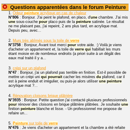
Questions apparentées dans le forum Peinture
1.
Odeur
peinture
acrylique en cas de chaleur
N°806
: Bonjour. J'ai peint le plafond, en placo, d'
une
chambre. J'ai mis
une
sous-couche
pour
placo puis de la
peinture
satinée. Le résultat
ne me plaisant pas, j'ai repeint, 2 ans plus tard, en acrylique mat.
Depuis peu, avec...
2.
Murs très abîmés sous la toile de
verre
N°3758
: Bonjour, Avant tout merci
pour
votre aide. :) Voilà je viens
d'acheter un appartement et, la toile de
verre
qui
habillait les murs
étant moisie en de nombreux endroits (a priori suite à un dégât des
eaux mal traité il y a...
3.
crépi sur un plafond
N°47
: Bonjour, j'ai un plafond pas terrible en finition. Est-il possible de
mettre un crépi uni
qui
pourrait
cacher les misères
du
plafond, car il
est à peine enduit et irrégulier, ou puis-je alors utiliser
une
peinture
acrylique mat ?...
4.
Rénovation cloisons brique plâtrière
N°3935
: Bonjour. Petite question j'ai contacté plusieurs professionnels
pour
rénover des cloisons en brique plâtrière plâtrées. Je souhaite
une
finition
peinture
blanche et lisse. - Un professionnel me propose de
refaire un...
5.
Peinture
sur toile de
verre
N°476
: Je viens d'acheter un appartement et la chambre a été refaite