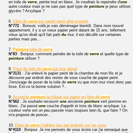
en toile de
verre
, peinte tout en blanc. Je voudrais le repeindre d'
une
autre couleur mais je ne sais pas quel type de
peinture
je peux utiliser,
glycéro ? Acrylique ?
6.
Fibre de
verre
sur papier peint déjà existant
N°772
: Bonsoir, voilà je vais déménager bientôt. Dans mon nouvel
appartement, il y a un vieux papier peint datant de 15 ans, tellement
vieux qu'on dirait qu'il fait parti
du
mur, il est décollé sur certaines
parties mais pas...
7.
Peinture
toile de
verre
N°83
: Bonjour, comment peindre de la toile de
verre
et quelle type de
peinture
utiliser ?
8.
Pose de toile de
verre
sur mur abimé
N°3131
: J'ai enlevé le papier peint de la chambre de mon fils et je
découvre par endroit des restes de sous couche de papier peint.
J'envisage de poser de la toile de
verre
vu que mon mur n'est donc pas
lisse. Est-ce la bonne solution ?...
9.
Accroche
peinture
acrylique sur papier en fibre de
verre
N°562
: Je souhaite recouvrir
une
ancienne
peinture
vert pomme en
blanc. J'ai passé
une
couche d'apprêt et trois de blanc acrylique. La
couleur verte est un peu passée mais toujours bien là, que faire ? On
m'a proposé de poncer...
10.
Fibre de
verre
n'adhère pas par endroits sur les murs
N°4110
: Bonjour. Je me permets de vous écrire car j'ai remarqué que