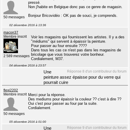
pressé.
Non j'habite en Belgique donc pas ce genre de magasin.
Bonjour Bricovidéo : OK pas de souci, je comprends.
50 messages
02 décembre 2016 à 13:36
maçon37
Membre inscrit
Voir les magasins qui fournissent les artistes. Il y a des
"médiums" qui servent à épaissir la peinture.
Pour passer au four ensuite ????
Dans tous les cas ce n'est pas dans les magasins de
bricolage que vous trouverez votre bonheur.
2 589 messages
Cordialement, M37.
04 décembre 2016 à 23:57
Réponse 8 d'un contributeur du forum
Une
peinture assez épaisse pour du verre qui
pourrait cuire
flexi2202
Membre inscrit
Merci pour la réponse.
Des mediums pour épaissir la couleur ?? c'est à dire ??
Oui c'est pour passer au four par la suite.
Cordialement.
50 messages
05 décembre 2016 à 01:00
Réponse 9 d'un contributeur du forum
Une