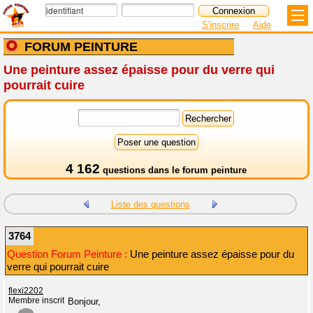
S'inscrire
Aide
FORUM PEINTURE
Une peinture assez épaisse pour du verre qui
pourrait cuire
4 162
questions dans le
forum peinture
Liste des questions
3764
Question Forum Peinture :
Une peinture assez épaisse pour du
verre qui pourrait cuire
flexi2202
Membre inscrit
Bonjour,