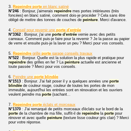
3.
Repeindre
porte
en blanc satiné
N°246
: Bonjour, j'aimerais
repeindre
mes portes intérieures (très
foncées) en blanc satiné, comment dois-je procéder ? Cela sans être
obligé de mettre des tonnes de couches de
peinture
. Merci d'avance.
4.
Conseil pour revernir une
porte
d'entrée
N°3362
: Bonjour, j'ai une
porte
d'entrée
vernie avec des petits
carreaux. Comment puis-je faire pour la revernir ? Je la passe au papier
de verre et ensuite puis-je la laver un peu ? Merci pour vos conseils.
5.
Repeindre
grille
porte
garage conseils travaux
N°522
: Bonjour. Quelle est la solution la plus rapide et pratique pour
repeindre
des grilles en fer ? La
peinture
actuelle est ancienne et
toute passée ? Merci pour vos conseils.
6.
Peindre une
porte
blindée
N°1513
: Bonjour. J'ai fait poser il y a quelques années une
porte
blindée
de couleur rouge, couleur de toutes les portes de mon
immeuble, aujourd'hui les entrées sont en rénovation et les ouvriers
veulent peindre ma
porte
(sachant...
7.
Repeindre
porte
éclats et morceaux
N°1370
: J'ai remarqué de petits morceaux d'éclats sur le bord de la
porte
de la chambre de ma fille, suffit-il de
repeindre
la
porte
pour
rénover et avec quelle
peinture
(texture lisse couleur gris clair) ? Merci
pour votre réponse.