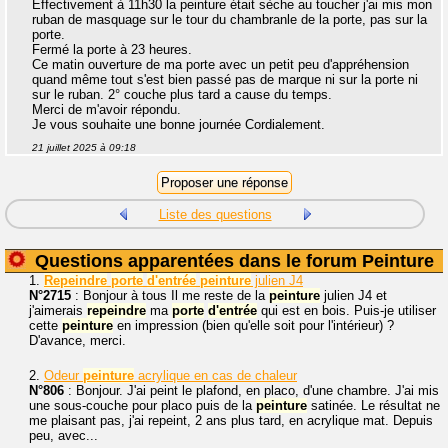
Effectivement à 11h30 la peinture était sèche au toucher j'ai mis mon
ruban de masquage sur le tour du chambranle de la porte, pas sur la
porte.
Fermé la porte à 23 heures.
Ce matin ouverture de ma porte avec un petit peu d'appréhension
quand même tout s'est bien passé pas de marque ni sur la porte ni
sur le ruban. 2° couche plus tard a cause du temps.
Merci de m'avoir répondu.
Je vous souhaite une bonne journée Cordialement.
21 juillet 2025 à 09:18
Liste des questions
Questions apparentées dans le forum Peinture
1.
Repeindre
porte
d'entrée
peinture
julien J4
N°2715
: Bonjour à tous Il me reste de la
peinture
julien J4 et
j'aimerais
repeindre
ma
porte
d'entrée
qui est en bois. Puis-je utiliser
cette
peinture
en impression (bien qu'elle soit pour l'intérieur) ?
D'avance, merci.
2.
Odeur
peinture
acrylique en cas de chaleur
N°806
: Bonjour. J'ai peint le plafond, en placo, d'une chambre. J'ai mis
une sous-couche pour placo puis de la
peinture
satinée. Le résultat ne
me plaisant pas, j'ai repeint, 2 ans plus tard, en acrylique mat. Depuis
peu, avec...