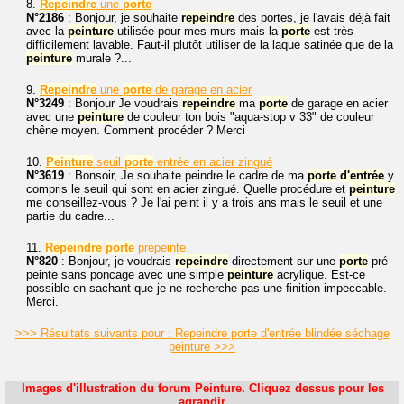
8.
Repeindre
une
porte
N°2186
: Bonjour, je souhaite
repeindre
des portes, je l'avais déjà fait
avec la
peinture
utilisée pour mes murs mais la
porte
est très
difficilement lavable. Faut-il plutôt utiliser de la laque satinée que de la
peinture
murale ?...
9.
Repeindre
une
porte
de garage en acier
N°3249
: Bonjour Je voudrais
repeindre
ma
porte
de garage en acier
avec une
peinture
de couleur ton bois "aqua-stop v 33" de couleur
chêne moyen. Comment procéder ? Merci
10.
Peinture
seuil
porte
entrée en acier zingué
N°3619
: Bonsoir, Je souhaite peindre le cadre de ma
porte
d'entrée
y
compris le seuil qui sont en acier zingué. Quelle procédure et
peinture
me conseillez-vous ? Je l'ai peint il y a trois ans mais le seuil et une
partie du cadre...
11.
Repeindre
porte
prépeinte
N°820
: Bonjour, je voudrais
repeindre
directement sur une
porte
pré-
peinte sans poncage avec une simple
peinture
acrylique. Est-ce
possible en sachant que je ne recherche pas une finition impeccable.
Merci.
>>> Résultats suivants pour : Repeindre porte d'entrée blindée séchage
peinture >>>
Images d'illustration du forum Peinture. Cliquez dessus pour les
agrandir.