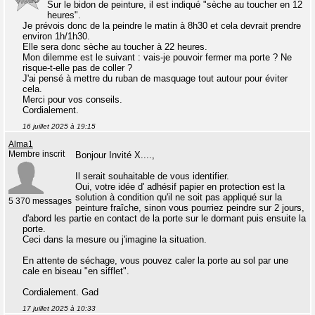
Sur le bidon de peinture, il est indiqué "sèche au toucher en 12
heures".
Je prévois donc de la peindre le matin à 8h30 et cela devrait prendre
environ 1h/1h30.
Elle sera donc sèche au toucher à 22 heures.
Mon dilemme est le suivant : vais-je pouvoir fermer ma porte ? Ne
risque-t-elle pas de coller ?
J'ai pensé à mettre du ruban de masquage tout autour pour éviter
cela.
Merci pour vos conseils.
Cordialement.
16 juillet 2025 à 19:15
Alma1
Membre inscrit
Bonjour Invité X....,
Il serait souhaitable de vous identifier.
Oui, votre idée d' adhésif papier en protection est la
solution à condition qu'il ne soit pas appliqué sur la
5 370 messages
peinture fraîche, sinon vous pourriez peindre sur 2 jours,
d'abord les partie en contact de la porte sur le dormant puis ensuite la
porte.
Ceci dans la mesure ou j'imagine la situation.
En attente de séchage, vous pouvez caler la porte au sol par une
cale en biseau "en sifflet".
Cordialement. Gad
17 juillet 2025 à 10:33