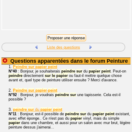
Liste des questions
Questions apparentées dans le forum Peinture
1.
Peindre
sur
papier
peint
N°40
: Bonjour, je souhaiterais
peindre
sur
du
papier
peint
. Peut-on
peindre
directement
sur
le
papier
ou faut-il mettre quelque chose
avant et, quel type de peinture utiliser ensuite ? Merci d'avance.
2.
Peindre
sur
papier
-
peint
N°92
: Bonjour, je voudrais
peindre
sur
une tapisserie. Cela est-il
possible ?
3.
peindre
sur
du
papier
peint
N°11
: Bonjour, est-il possible de
peindre
sur
du
papier
peint
existant,
avec effet éponge.. Ce n'est pas du
papier
vinyl, mais du simple
papier
dans une chambre, et aussi pour un salon avec mur brut, légère
peinture dessus j'aimerai...