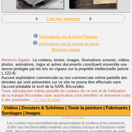
Liste des questions
Informations sur le forum Peinture
Informations sur le moteur du forum
Mentions légales
Mentions légales :
Le contenu, textes, images, illustrations sonores, vidéos,
photos, animations, logos et autres documents constituent ensemble une
œuvre protégée par les lois en vigueur sur la propriété intellectuelle (article
L.122-4).
Aucune exploitation commerciale ou non commerciale même partielle des
données qui sont présentées sur ce site ne pourra être effectuée sans
l'accord préalable et écrit de la SARL Bricovidéo.
Toute reproduction même partielle du contenu de ce site et de l'utilisation
de la marque Bricovidéo sans autorisation sont interdites et donneront suite
à des poursuites.
>> Lire la suite
Vidéos
|
Dossiers & Schémas
|
Toute la peinture
|
Fabricants
|
Sondages
|
Images
© Bricovidéo
Les cookies nous permettent de personnaliser le contenu et les annonces,
d'offrir des fonctionnalités relatives aux médias sociaux et d'analyser notre
trafic. Nous partageons également des informations sur l'utilisation de notre