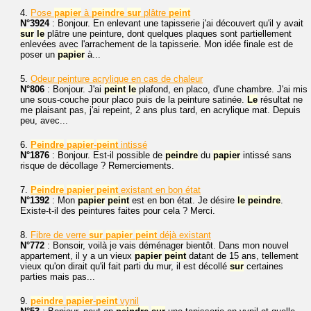
4.
Pose
papier
à
peindre
sur
plâtre
peint
N°3924
: Bonjour. En enlevant une tapisserie j'ai découvert qu'il y avait
sur
le
plâtre une peinture, dont quelques plaques sont partiellement
enlevées avec l'arrachement de la tapisserie. Mon idée finale est de
poser un
papier
à...
5.
Odeur peinture acrylique en cas de chaleur
N°806
: Bonjour. J'ai
peint
le
plafond, en placo, d'une chambre. J'ai mis
une sous-couche pour placo puis de la peinture satinée.
Le
résultat ne
me plaisant pas, j'ai repeint, 2 ans plus tard, en acrylique mat. Depuis
peu, avec...
6.
Peindre
papier
-
peint
intissé
N°1876
: Bonjour. Est-il possible de
peindre
du
papier
intissé sans
risque de décollage ? Remerciements.
7.
Peindre
papier
peint
existant en bon état
N°1392
: Mon
papier
peint
est en bon état. Je désire
le
peindre
.
Existe-t-il des peintures faites pour cela ? Merci.
8.
Fibre de verre
sur
papier
peint
déjà existant
N°772
: Bonsoir, voilà je vais déménager bientôt. Dans mon nouvel
appartement, il y a un vieux
papier
peint
datant de 15 ans, tellement
vieux qu'on dirait qu'il fait parti du mur, il est décollé
sur
certaines
parties mais pas...
9.
peindre
papier
-
peint
vynil