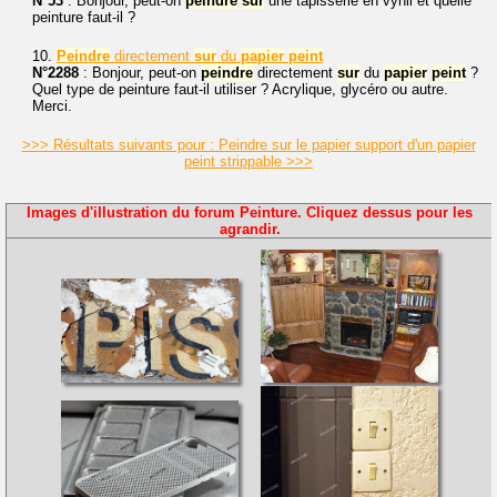
N°53
: Bonjour, peut-on
peindre
sur
une tapisserie en vynil et quelle
peinture faut-il ?
10.
Peindre
directement
sur
du
papier
peint
N°2288
: Bonjour, peut-on
peindre
directement
sur
du
papier
peint
?
Quel type de peinture faut-il utiliser ? Acrylique, glycéro ou autre.
Merci.
>>> Résultats suivants pour : Peindre sur le papier support d'un papier
peint strippable >>>
Images d'illustration du forum Peinture. Cliquez dessus pour les
agrandir.