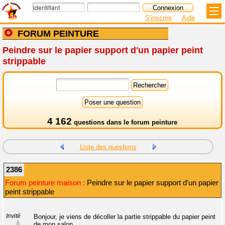
S'inscrire
Aide
FORUM PEINTURE
Peindre sur le papier support d'un papier peint
strippable
4 162
questions dans le
forum peinture
Liste des questions
2386
Forum peinture maison :
Peindre sur le papier support d'un papier
peint strippable
Invité
Bonjour, je viens de décoller la partie strippable du papier peint
de mon salon.