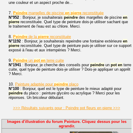
une couleur et un aspect proche de...
7.
Peindre
margelles de piscine
en
pierre
reconstituée
N°952
: Bonjour, je souhaiterais
peindre
des margelles de piscine
en
pierre
reconstituée. Quel type de peinture dois-je utiliser sachant que
le traitement de l'eau est au chlore. Merci.
8.
Peindre
de la
pierre
reconstituée
N°1192
: Bonjour, je souhaiterais repeindre une fontaine extérieure
en
pierre
reconstituée. Quel type de peinture puis-je utiliser sur ce support
exposé à l'eau et aux intempéries ? Merci.
9.
Peindre
un
pot
en
terre cuite
N°1941
: Bonjour, je cherche des conseils pour
peindre
un
pot
en
terre
cuite, quel type de peinture dois-je utiliser ? Dois-je appliquer un apprêt
? Merci.
10.
Peinture adaptée pour
peindre
placo
N°100
: Bonjour, quel est le type de peinture le mieux adapté pour
peindre
du placo : peinture glycéro ou acrylique ? Merci pour les
réponses. Un bricoleur débutant.
>>> Résultats suivants pour : Peindre pot fleurs en pierre >>>
Images d'illustration du forum Peinture. Cliquez dessus pour les
agrandir.