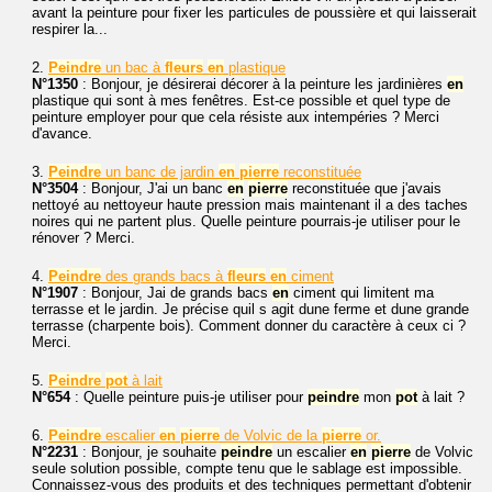
avant la peinture pour fixer les particules de poussière et qui laisserait
respirer la...
2.
Peindre
un bac à
fleurs
en
plastique
N°1350
: Bonjour, je désirerai décorer à la peinture les jardinières
en
plastique qui sont à mes fenêtres. Est-ce possible et quel type de
peinture employer pour que cela résiste aux intempéries ? Merci
d'avance.
3.
Peindre
un banc de jardin
en
pierre
reconstituée
N°3504
: Bonjour, J'ai un banc
en
pierre
reconstituée que j'avais
nettoyé au nettoyeur haute pression mais maintenant il a des taches
noires qui ne partent plus. Quelle peinture pourrais-je utiliser pour le
rénover ? Merci.
4.
Peindre
des grands bacs à
fleurs
en
ciment
N°1907
: Bonjour, Jai de grands bacs
en
ciment qui limitent ma
terrasse et le jardin. Je précise quil s agit dune ferme et dune grande
terrasse (charpente bois). Comment donner du caractère à ceux ci ?
Merci.
5.
Peindre
pot
à lait
N°654
: Quelle peinture puis-je utiliser pour
peindre
mon
pot
à lait ?
6.
Peindre
escalier
en
pierre
de Volvic de la
pierre
or.
N°2231
: Bonjour, je souhaite
peindre
un escalier
en
pierre
de Volvic
seule solution possible, compte tenu que le sablage est impossible.
Connaissez-vous des produits et des techniques permettant d'obtenir