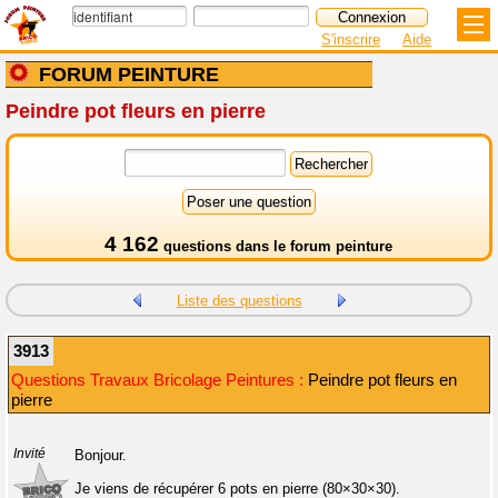
S'inscrire
Aide
FORUM PEINTURE
Peindre pot fleurs en pierre
4 162
questions dans le
forum peinture
Liste des questions
3913
Questions Travaux Bricolage Peintures :
Peindre pot fleurs en
pierre
Invité
Bonjour.
Je viens de récupérer 6 pots en pierre (80×30×30).