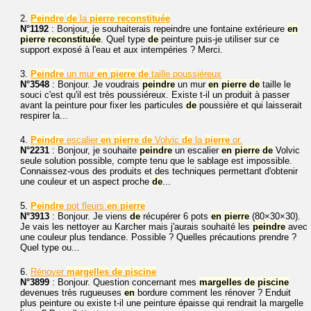
2.
Peindre
de
la
pierre
reconstituée
N°1192
: Bonjour, je souhaiterais repeindre une fontaine extérieure
en
pierre
reconstituée
. Quel type
de
peinture puis-je utiliser sur ce
support exposé à l'eau et aux intempéries ? Merci.
3.
Peindre
un mur
en
pierre
de
taille poussiéreux
N°3548
: Bonjour. Je voudrais
peindre
un mur
en
pierre
de
taille le
souci c'est qu'il est très poussiéreux. Existe t-il un produit à passer
avant la peinture pour fixer les particules
de
poussière et qui laisserait
respirer la...
4.
Peindre
escalier
en
pierre
de
Volvic
de
la
pierre
or.
N°2231
: Bonjour, je souhaite
peindre
un escalier
en
pierre
de
Volvic
seule solution possible, compte tenu que le sablage est impossible.
Connaissez-vous des produits et des techniques permettant d'obtenir
une couleur et un aspect proche
de
...
5.
Peindre
pot fleurs
en
pierre
N°3913
: Bonjour. Je viens
de
récupérer 6 pots
en
pierre
(80×30×30).
Je vais les nettoyer au Karcher mais j'aurais souhaité les
peindre
avec
une couleur plus tendance. Possible ? Quelles précautions prendre ?
Quel type ou...
6.
Rénover
margelles
de
piscine
N°3899
: Bonjour. Question concernant mes
margelles
de
piscine
devenues très rugueuses
en
bordure comment les rénover ? Enduit
plus peinture ou existe t-il une peinture épaisse qui rendrait la margelle