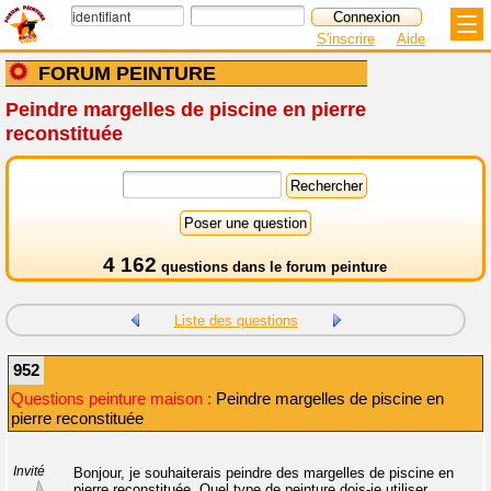
S'inscrire
Aide
FORUM PEINTURE
Peindre margelles de piscine en pierre
reconstituée
4 162
questions dans le
forum peinture
Liste des questions
952
Questions peinture maison :
Peindre margelles de piscine en
pierre reconstituée
Invité
Bonjour, je souhaiterais peindre des margelles de piscine en
pierre reconstituée. Quel type de peinture dois-je utiliser