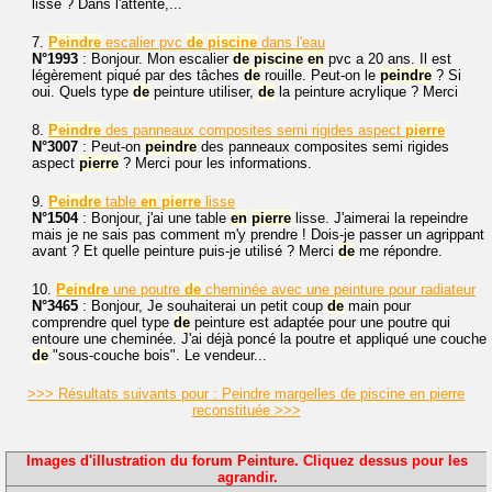
lisse ? Dans l'attente,...
7.
Peindre
escalier pvc
de
piscine
dans l'eau
N°1993
: Bonjour. Mon escalier
de
piscine
en
pvc a 20 ans. Il est
légèrement piqué par des tâches
de
rouille. Peut-on le
peindre
? Si
oui. Quels type
de
peinture utiliser,
de
la peinture acrylique ? Merci
8.
Peindre
des panneaux composites semi rigides aspect
pierre
N°3007
: Peut-on
peindre
des panneaux composites semi rigides
aspect
pierre
? Merci pour les informations.
9.
Peindre
table
en
pierre
lisse
N°1504
: Bonjour, j'ai une table
en
pierre
lisse. J'aimerai la repeindre
mais je ne sais pas comment m'y prendre ! Dois-je passer un agrippant
avant ? Et quelle peinture puis-je utilisé ? Merci
de
me répondre.
10.
Peindre
une poutre
de
cheminée avec une peinture pour radiateur
N°3465
: Bonjour, Je souhaiterai un petit coup
de
main pour
comprendre quel type
de
peinture est adaptée pour une poutre qui
entoure une cheminée. J'ai déjà poncé la poutre et appliqué une couche
de
"sous-couche bois". Le vendeur...
>>> Résultats suivants pour : Peindre margelles de piscine en pierre
reconstituée >>>
Images d'illustration du forum Peinture. Cliquez dessus pour les
agrandir.