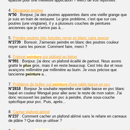
épaisse pour une meilleure application ? Merci de vos réponses.
4.
Décapage poutres
N°50
: Bonjour, j'ai des poutres apparentes dans une vieille grange que
je suis en train de restaurer. Le gros problème, c'est que sur ces
poutres (une vingtaine), il y a plusieurs couches de peintures
anciennes que je n'arrive pas à...
5.
Peindre poutres très foncées noyer en blanc sans poncer
N°2739
: Bonsoir, J'aimerais peindre en blanc des poutres couleur
noyer sans les poncer. Comment faire, merci ?
6.
Enlever
peinture
sur plafond en béton
N°991
: Bonjour, j'ai donc un plafond écaillé de partout. Nous avons
gratté le
plus
gros, mais il en reste beaucoup. Cest très dur et nous
avançons millimètre par millimètre au burin. Je vous précise que
lancienne
peinture
a...
7.
Problème de bulles sur
peinture
d'une table basse en pvc
N°2818
: Bonjour Je souhaite repeindre une table basse en pvc blanc
laqué en couleur Wengué pour aller avec le reste de mon salon. J'ai
donc recouvert les parties en pvc à peindre, d'une sous-couche
spécifique pour pvc. Puis, après...
8.
Cacher plafond abîmé
N°237
: Comment cacher un plafond abîmé sans le refaire en carreaux
de plâtre ? Que dois-je utiliser ?