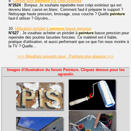
9.
Conseil pour
peinture
sur crépi extérieur
N°2624
: Bonjour, Je souhaite repeindre mon crépi extérieur qui est
devenu blanc cassé en blanc. Comment faut-il préparer le support ?
Nettoyage haute pression, brossage, sous couche ? Quelle
peinture
faut-il utiliser ? Glycéro,...
10.
Utilisation pistolet à
peinture
basse pression
N°627
: Je voudrais acheter un pistolet à
peinture
basse pression pour
repeindre des poutres lasurées foncées. Ce matériel est-il fiable,
pratique d'utilisation, et aussi performant que ce que l'on nous montre à
la TV ? Quelle...
>>> Résultats suivants pour : Peinture plus épaisse >>>
Images d'illustration du forum Peinture. Cliquez dessus pour les
agrandir.