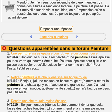
Meudon. Je m'en sers pour repeindre de vieux meubles, ça
donne des allures à l'ancienne lorsque la peinture est posée. Ca
fait merveille sur de vieux meubles, on a l'impression qu'on a
passé plusieurs couches. Je ponce toujours un peu après,
avant de cirer.
Liste des questions
Questions apparentées dans le forum Peinture
1.
Une
peinture
assez épaisse pour du verre qui pourrait cuire
N°3764
: Bonjour, Je suis à la recherche d'une
peinture
assez épaisse
pour du verre qui pourrait être cuite. Pourquoi épaisse pour qu'elle ne
puisse pas couler et qu'elle puisse former comme un relief. Pour
l'instant j'utilise ceci...
2.
Retirer
peinture
à la chaux épaisse sur brique rouge
N°1119
: Bonjour, j'ai une maison en brique rouge et j'aimerais retirer la
peinture
à la chaux qui y est fixée sur une grande surface. J'ai tout
essayé en vain (soude, acétone, white spirit...) rien n'y fait. Je ne veux
pas utiliser le...
3.
Rendre une cire murale moins épaisse
N°2510
: Bonjour, lorsque j'étends la cire comment éviter que cela
fasse des taches foncées. Et comment rendre la cire murale moins