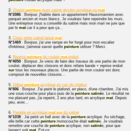
2.
Choisir
peinture
murs satiné glycéro acrylique ou
mat
N°2086
: Bonjour, j'habite dans un appartement Haussmannien avec
parquet ancien et murs blancs. Je voudrais faire repeindre les murs.
Une entreprise nous a conseillé du satiné mais mon mari ne jure que
par le
mat
car il a peur que ça...
3.
Choix entre satiné laqué
mat
N°1469
: Bonjour, j'ai une rampe en fer forgé pour mon escalier
d'intérieur, j'aimerai savoir quelle
peinture
utiliser ? Merci.
4.
Reprise
peinture
du couloir
mat
enduit
N°4050
: Bonjour. Je viens de faire des travaux ds une partie de mon
couloir, déplacer des cloisons et donc refaire bande + reprise enduit
sur
tous les nouveaux placos. Une partie de mon couloir est donc
composé de nouvelles cloisons...
5.
Odeur
peinture
acrylique en cas de chaleur
N°806
: Bonjour. J'ai peint le plafond, en placo, d'une chambre. J'ai mis
une sous-couche pour placo puis de la
peinture
satiné
e. Le résultat ne
me plaisant pas, j'ai repeint, 2 ans plus tard, en acrylique
mat
. Depuis
peu, avec...
6.
Peindre en acrylique
mat
sur
du satiné
N°1038
: Jai peint un hall avec de la
peinture
acrylique. Au séchage,
elle brille car cette
peinture
monocouche était
satiné
e. Je voudrais
remettre une couche de
peinture
acrylique, non
satiné
e, pour que
laspect soit
mat
. Est-ce...