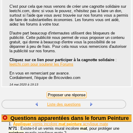
C'est pour cela que nous venons de créer une cagnotte solidaire sur
leetchi.com, donc si vous le pouvez, n'hésitez pas à faire un don,
surtout si l'aide que vous avez trouvée sur nos forums vous a permis
de faire de substantielles économies. Les forums vous ont aidé,
aidez les forums à votre tour.
D'autre part beaucoup d'internautes utilisent des bloqueurs de
publicité. Cette publicité nous permet de vous proposer un contenu
gratuit, qui donne à beaucoup d'entre vous la possibilité de se
dépanner à peu de frais. Pour cela nous vous remercions d'autoriser
la publicité sur nos forums.
Cliquez sur ce lien pour participer à la cagnotte solidaire
:
leetchi.com pour soutenir les Forums
En vous en remerciant par avance.
Cordialement, l'équipe de Bricovideo.com
14 mai 2020 à 19:13
Liste des questions
Questions apparentées dans le forum Peinture
1.
Appliquer
vernis incolore
mat
peinture
acrylique mate
N°71
: Existe-t-il un vernis mural incolore
mat
, pour protéger une
peinture
murale acrylique mate ?