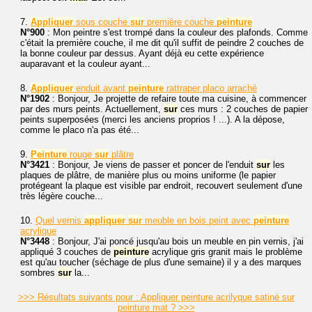
7.
Appliquer
sous couche
sur
première couche
peinture
N°900
: Mon peintre s'est trompé dans la couleur des plafonds. Comme
c'était la première couche, il me dit qu'il suffit de peindre 2 couches de
la bonne couleur par dessus. Ayant déjà eu cette expérience
auparavant et la couleur ayant...
8.
Appliquer
enduit avant
peinture
rattraper placo arraché
N°1902
: Bonjour, Je projette de refaire toute ma cuisine, à commencer
par des murs peints. Actuellement,
sur
ces murs : 2 couches de papier
peints superposées (merci les anciens proprios ! ...). A la dépose,
comme le placo n'a pas été...
9.
Peinture
rouge
sur
plâtre
N°3421
: Bonjour, Je viens de passer et poncer de l'enduit
sur
les
plaques de plâtre, de manière plus ou moins uniforme (le papier
protégeant la plaque est visible par endroit, recouvert seulement d'une
très légère couche...
10.
Quel vernis
appliquer
sur
meuble en bois peint avec
peinture
acrylique
N°3448
: Bonjour, J'ai poncé jusqu'au bois un meuble en pin vernis, j'ai
appliqué 3 couches de
peinture
acrylique gris granit mais le problème
est qu'au toucher (séchage de plus d'une semaine) il y a des marques
sombres
sur
la...
>>> Résultats suivants pour : Appliquer peinture acrilyque satiné sur
peinture mat ? >>>