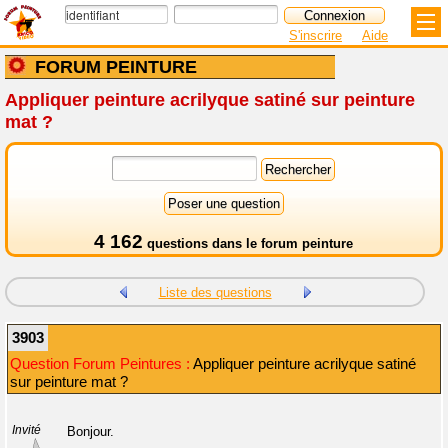
S'inscrire
Aide
FORUM PEINTURE
Appliquer peinture acrilyque satiné sur peinture
mat ?
4 162
questions dans le
forum peinture
Liste des questions
3903
Question Forum Peintures :
Appliquer peinture acrilyque satiné
sur peinture mat ?
Invité
Bonjour.