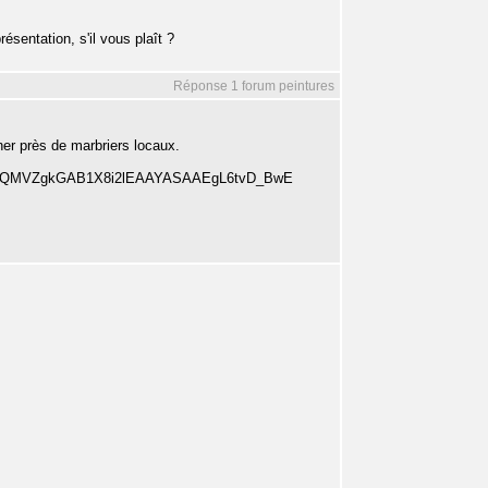
ésentation, s'il vous plaît ?
Réponse 1 forum peintures
ner près de marbriers locaux.
_iv7iiQMVZgkGAB1X8i2lEAAYASAAEgL6tvD_BwE