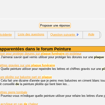
Liste des questions
Aide
écédente
Question suivante
apparentées dans le forum Peinture
liser pour protéger dorures sur
plaque
funéraire
en extérieur
 J'aimerai savoir quel vernis utiliser pour protéger les dorures sur une
plaque
lettres gravées sur une
plaque
funéraire
 Quelle peinture utiliser pour repeindre les lettres et chiffres gravés sur une
p
re pliolite sur balustre part en
plaque
 Cela fait une dizaine d'année que je peins mes balustres en ciment blanc tou
it conseillé
de
la peinture pliolite qui tient bien les...
ettres pierre tombale
 Pourriez-vous m'indiquer quelle peinture utiliser pour refaire les lettres d'une
 acrylique en cas
de
chaleur