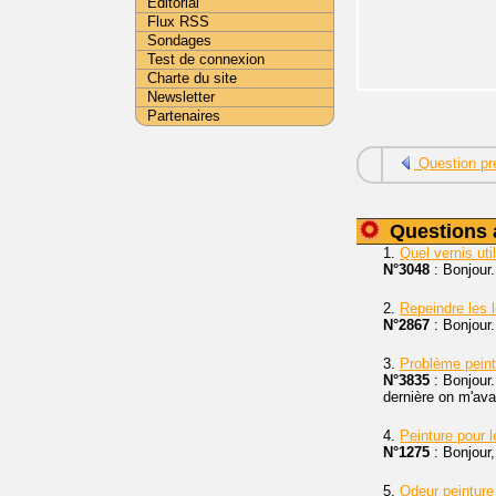
Editorial
Flux RSS
Sondages
Test de connexion
Charte du site
Newsletter
Partenaires
Question pr
Questions 
1.
Quel vernis uti
N°3048
: Bonjour.
2.
Repeindre les 
N°2867
: Bonjour.
3.
Problème peintu
N°3835
: Bonjour.
dernière on m'ava
4.
Peinture pour l
N°1275
: Bonjour,
5.
Odeur peinture