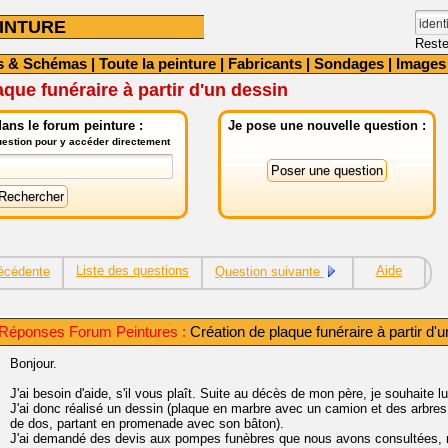
INTURE
Reste
s & Schémas
|
Toute la peinture
|
Fabricants
|
Sondages
|
Images
aque funéraire à partir d'un dessin
ans le forum peinture :
Je pose une nouvelle question :
question pour y accéder directement
Liste des questions
Aide
écédente
Question suivante
 Réponses Forum Peintures :
Création de plaque funéraire à partir d'
Bonjour.
J'ai besoin d'aide, s'il vous plaît. Suite au décès de mon père, je souhaite l
J'ai donc réalisé un dessin (plaque en marbre avec un camion et des arbres
de dos, partant en promenade avec son bâton).
J'ai demandé des devis aux pompes funèbres que nous avons consultées, mai