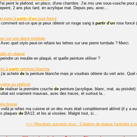
J'ai peint le plafond, en placo, d'une chambre. J'ai mis une sous-couche pour
i repeint, 2 ans plus tard, en acrylique mat. Depuis peu, avec...
uge sang à
partir
d'un
rose foncé
, comment est-ce que je peux obtenir un rouge sang à
partir
d'un
rose foncé 
tres sur une pierre tombale
 Avec quel stylo peut-on refaire les lettres sur une pierre tombale ? Merci.
uble en plaqué
peindre un meuble en plaqué, et quelle peinture utiliser ?
anis à
partir
peinture blanche
 j'ai acheté
de
la peinture blanche mais je voudrais obtenir du vert anis. Quel c
yrène au plafond
de
réaliser la première couche
de
peinture (acrylique, blanc, mat, au pistolet
sultat est vraiment mauvais, avec des traces, et surtout la...
tre bouge
 voilà je refais ma cuisine et un des murs était complètement abîmé (il y a e
des plaques
de
BA13, et les ai vissées. Malgré tout, si...
>>> Résultats suivants pour : Création de plaque funéraire à p