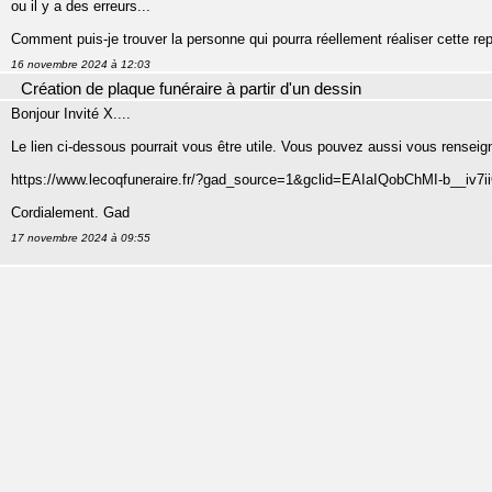
ou il y a des erreurs...
Comment puis-je trouver la personne qui pourra réellement réaliser cette repr
16 novembre 2024 à 12:03
Création de plaque funéraire à partir d'un dessin
Bonjour Invité X....
Le lien ci-dessous pourrait vous être utile. Vous pouvez aussi vous renseig
https://www.lecoqfuneraire.fr/?gad_source=1&gclid=EAIaIQobChMI-b_
Cordialement. Gad
17 novembre 2024 à 09:55