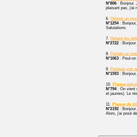
N°806
: Bonjour. 
plaisant pas, j'a
6.
Obtenir un ro
N°1254
: Bonjour
Salutations.
7.
Refaire les let
N°2722
: Bonjour.
8.
Peindre un me
N°1063
: Peut-on 
9.
Peinture vert 
N°1593
: Bonjour,
10.
Plaque
polyst
N°794
: On vient
et jaunies). Le ré
11.
Plaque
de
plâ
N°2192
: Bonjour,
Alors, j'ai posé 