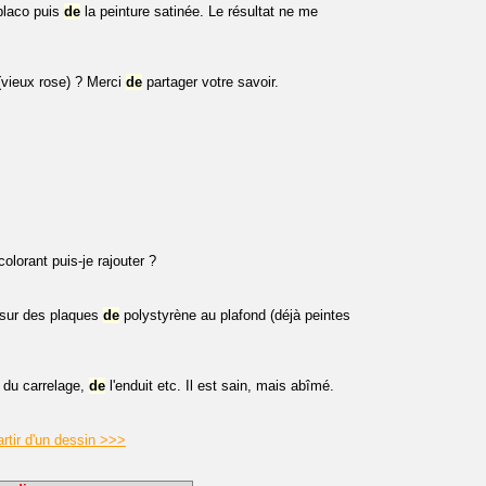
 placo puis
de
la peinture satinée. Le résultat ne me
(vieux rose) ? Merci
de
partager votre savoir.
olorant puis-je rajouter ?
) sur des plaques
de
polystyrène au plafond (déjà peintes
u du carrelage,
de
l'enduit etc. Il est sain, mais abîmé.
artir d'un dessin >>>