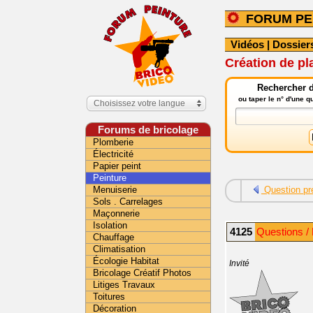
FORUM PE
Vidéos
|
Dossier
Création de pl
Rechercher d
ou taper le n° d'une 
Choisissez votre langue
Forums de bricolage
Plomberie
Électricité
Papier peint
Peinture
Menuiserie
Question pr
Sols . Carrelages
Maçonnerie
Isolation
4125
Questions /
Chauffage
Climatisation
Écologie Habitat
Invité
Bricolage Créatif Photos
Litiges Travaux
Toitures
Décoration