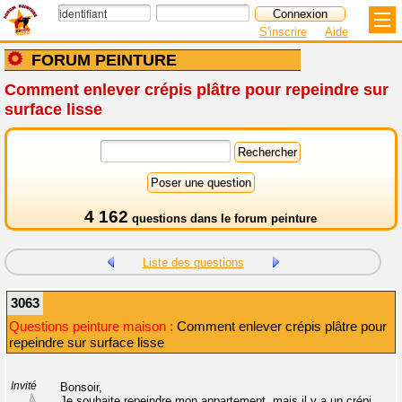
S'inscrire
Aide
FORUM PEINTURE
Comment enlever crépis plâtre pour repeindre sur
surface lisse
4 162
questions dans le
forum peinture
Liste des questions
3063
Questions peinture maison :
Comment enlever crépis plâtre pour
repeindre sur surface lisse
Invité
Bonsoir,
Je souhaite repeindre mon appartement, mais il y a un crépi