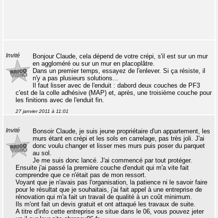
Invité
Bonjour Claude, cela dépend de votre crépi, s'il est sur un mur
en aggloméré ou sur un mur en placoplâtre.
Dans un premier temps, essayez de l'enlever. Si ça résiste, il
n'y a pas plusieurs solutions...
Il faut lisser avec de l'enduit : dabord deux couches de PF3
c'est de la colle adhésive (MAP) et, après, une troisième couche pour
les finitions avec de l'enduit fin.
27 janvier 2011 à 11:01
Invité
Bonsoir Claude, je suis jeune propriétaire d'un appartement, les
murs étant en crépi et les sols en carrelage, pas très joli. J'ai
donc voulu changer et lisser mes murs puis poser du parquet
au sol.
Je me suis donc lancé. J'ai commencé par tout protéger.
Ensuite j'ai passé la première couche d'enduit qui m'a vite fait
comprendre que ce n'était pas de mon ressort.
Voyant que je n'avais pas l'organisation, la patience ni le savoir faire
pour le résultat que je souhaitais, j'ai fait appel à une entreprise de
rénovation qui m'a fait un travail de qualité à un coût minimum.
Ils m'ont fait un devis gratuit et ont attaqué les travaux de suite.
A titre d'info cette entreprise se situe dans le 06, vous pouvez jeter