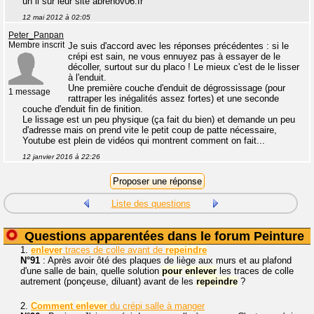
un il sur leur site abrenov06.fr
12 mai 2012 à 02:05
Peter_Panpan
Membre inscrit
Je suis d'accord avec les réponses précédentes : si le
crépi est sain, ne vous ennuyez pas à essayer de le
décoller, surtout sur du placo ! Le mieux c'est de le lisser
à l'enduit.
Une première couche d'enduit de dégrossissage (pour
1 message
rattraper les inégalités assez fortes) et une seconde
couche d'enduit fin de finition.
Le lissage est un peu physique (ça fait du bien) et demande un peu
d'adresse mais on prend vite le petit coup de patte nécessaire,
Youtube est plein de vidéos qui montrent comment on fait...
12 janvier 2016 à 22:26
Liste des questions
Questions apparentées dans le forum Peinture
1.
enlever
traces de colle avant de
repeindre
N°91
: Après avoir ôté des plaques de liège aux murs et au plafond
d'une salle de bain, quelle solution
pour
enlever
les traces de colle
autrement (ponçeuse, diluant) avant de les
repeindre
?
2.
Comment
enlever
du crépi salle à manger