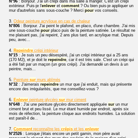
N°96
: Bonjour. J'ai un crépi dans ma salle à manger. C'est un crépi
extérieur. Puis-je l'
enlever
et
comment
? Ou bien puis-je appliquer un
mur d'autrefois sans sous-couche ? Merci
pour
vos conseils.
3.
Odeur peinture acrylique en cas de chaleur
N°806
: Bonjour. J'ai peint le plafond, en placo, d'une chambre. J'ai mis
une sous-couche
pour
placo puis de la peinture satinée. Le résultat ne
me plaisant pas, j'ai repeint, 2 ans plus tard, en acrylique mat. Depuis
peu, avec...
4.
Repeindre
crépi intérieur
N°15
: Je suis un peu désespéré, j'ai un crépi intérieur qui a 25 ans
(170 M2), et je doit le
repeindre
, car il est très sale. C'est un crépi qui
a été fait par un maçon (un gros crépi). J'ai demandé un devis à un
peintre, mais...
5.
Peinture
sur
murs abîmés
N°32
: J'aimerais
repeindre
un mur que j'ai enduit, mais qui présente
encore des irrégularités, que me conseillez-vous ?
6.
Enlever
peinture glycéro
sur
mur ciment
N°648
: J'ai une peinture glycéro directement appliquée
sur
un mur
ciment brut et peu lissé. Le mur étant humide par endroit, après six
mois de réfection, la peinture cloque aux endroits humides. La solution
est paraît-il de...
7.
Comment
reconnaître les
crépis
et les
enlever
N°2526
: Lorsque j'étais encore un petit gamin, mon père avait