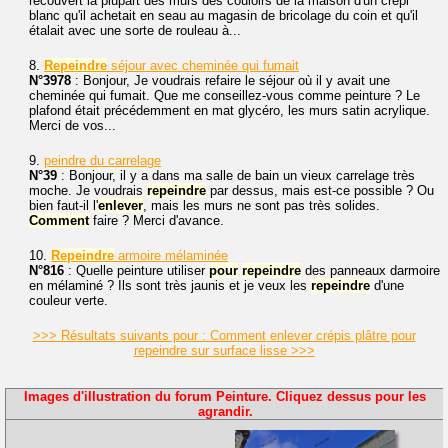
recouvert la plupart des murs des couloirs de la maison d'un crépi
blanc qu'il achetait en seau au magasin de bricolage du coin et qu'il
étalait avec une sorte de rouleau à...
8.
Repeindre
séjour avec cheminée qui fumait
N°3978
: Bonjour, Je voudrais refaire le séjour où il y avait une
cheminée qui fumait. Que me conseillez-vous comme peinture ? Le
plafond était précédemment en mat glycéro, les murs satin acrylique.
Merci de vos...
9.
peindre du carrelage
N°39
: Bonjour, il y a dans ma salle de bain un vieux carrelage très
moche. Je voudrais
repeindre
par dessus, mais est-ce possible ? Ou
bien faut-il l'
enlever
, mais les murs ne sont pas très solides.
Comment
faire ? Merci d'avance.
10.
Repeindre
armoire mélaminée
N°816
: Quelle peinture utiliser
pour
repeindre
des panneaux darmoire
en mélaminé ? Ils sont très jaunis et je veux les
repeindre
d'une
couleur verte.
>>> Résultats suivants pour : Comment enlever crépis plâtre pour
repeindre sur surface lisse >>>
Images d'illustration du forum Peinture. Cliquez dessus pour les
agrandir.