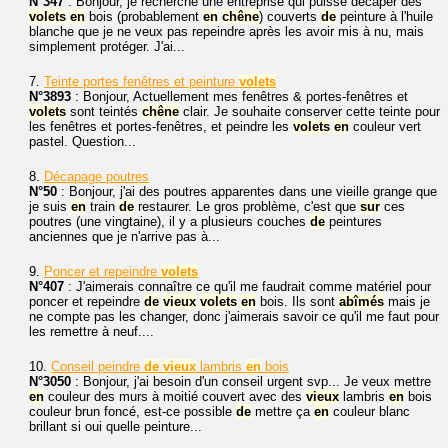
N°347
: Bonjour, je recherche une entreprise qui puisse décaper des
volets
en
bois (probablement
en
chêne
) couverts
de
peinture à l'huile
blanche que je ne veux pas repeindre après les avoir mis à nu, mais
simplement protéger. J'ai...
7.
Teinte portes fenêtres et peinture
volets
N°3893
: Bonjour, Actuellement mes fenêtres & portes-fenêtres et
volets
sont teintés
chêne
clair. Je souhaite conserver cette teinte pour
les fenêtres et portes-fenêtres, et peindre les
volets
en
couleur vert
pastel. Question...
8.
Décapage poutres
N°50
: Bonjour, j'ai des poutres apparentes dans une vieille grange que
je suis
en
train
de
restaurer. Le gros problème, c'est que
sur
ces
poutres (une vingtaine), il y a plusieurs couches
de
peintures
anciennes que je n'arrive pas à...
9.
Poncer et repeindre
volets
N°407
: J'aimerais connaître ce qu'il me faudrait comme matériel pour
poncer et repeindre
de
vieux
volets
en
bois. Ils sont
abîmés
mais je
ne compte pas les changer, donc j'aimerais savoir ce qu'il me faut pour
les remettre à neuf....
10.
Conseil peindre
de
vieux
lambris
en
bois
N°3050
: Bonjour, j'ai besoin d'un conseil urgent svp... Je veux mettre
en
couleur des murs à moitié couvert avec des
vieux
lambris
en
bois
couleur brun foncé, est-ce possible
de
mettre ça
en
couleur blanc
brillant si oui quelle peinture...