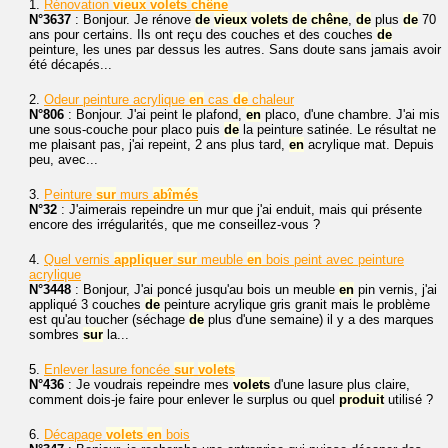
1.
Rénovation
vieux
volets
chêne
N°3637
: Bonjour. Je rénove
de
vieux
volets
de
chêne
,
de
plus
de
70
ans pour certains. Ils ont reçu des couches et des couches
de
peinture, les unes par dessus les autres. Sans doute sans jamais avoir
été décapés...
2.
Odeur peinture acrylique
en
cas
de
chaleur
N°806
: Bonjour. J'ai peint le plafond,
en
placo, d'une chambre. J'ai mis
une sous-couche pour placo puis
de
la peinture satinée. Le résultat ne
me plaisant pas, j'ai repeint, 2 ans plus tard,
en
acrylique mat. Depuis
peu, avec...
3.
Peinture
sur
murs
abîmés
N°32
: J'aimerais repeindre un mur que j'ai enduit, mais qui présente
encore des irrégularités, que me conseillez-vous ?
4.
Quel vernis
appliquer
sur
meuble
en
bois peint avec peinture
acrylique
N°3448
: Bonjour, J'ai poncé jusqu'au bois un meuble
en
pin vernis, j'ai
appliqué 3 couches
de
peinture acrylique gris granit mais le problème
est qu'au toucher (séchage
de
plus d'une semaine) il y a des marques
sombres
sur
la...
5.
Enlever lasure foncée
sur
volets
N°436
: Je voudrais repeindre mes
volets
d'une lasure plus claire,
comment dois-je faire pour enlever le surplus ou quel
produit
utilisé ?
6.
Décapage
volets
en
bois