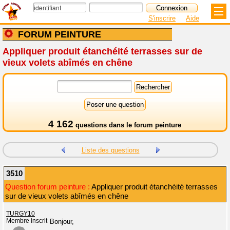
S'inscrire
Aide
FORUM PEINTURE
Appliquer produit étanchéité terrasses sur de
vieux volets abîmés en chêne
4 162
questions dans le
forum peinture
Liste des questions
3510
Question forum peinture :
Appliquer produit étanchéité terrasses
sur de vieux volets abîmés en chêne
TURGY10
Membre inscrit
Bonjour,