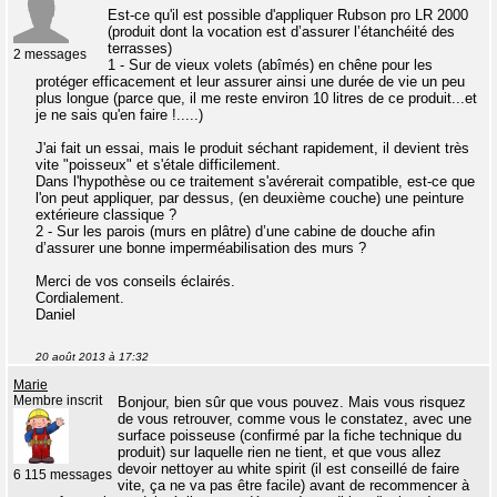
Est-ce qu'il est possible d'appliquer Rubson pro LR 2000
(produit dont la vocation est d’assurer l’étanchéité des
terrasses)
2 messages
1 - Sur de vieux volets (abîmés) en chêne pour les
protéger efficacement et leur assurer ainsi une durée de vie un peu
plus longue (parce que, il me reste environ 10 litres de ce produit...et
je ne sais qu'en faire !.....)
J'ai fait un essai, mais le produit séchant rapidement, il devient très
vite "poisseux" et s'étale difficilement.
Dans l'hypothèse ou ce traitement s'avérerait compatible, est-ce que
l'on peut appliquer, par dessus, (en deuxième couche) une peinture
extérieure classique ?
2 - Sur les parois (murs en plâtre) d’une cabine de douche afin
d’assurer une bonne imperméabilisation des murs ?
Merci de vos conseils éclairés.
Cordialement.
Daniel
20 août 2013 à 17:32
Marie
Membre inscrit
Bonjour, bien sûr que vous pouvez. Mais vous risquez
de vous retrouver, comme vous le constatez, avec une
surface poisseuse (confirmé par la fiche technique du
produit) sur laquelle rien ne tient, et que vous allez
devoir nettoyer au white spirit (il est conseillé de faire
6 115 messages
vite, ça ne va pas être facile) avant de recommencer à