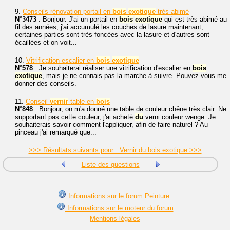
9.
Conseils rénovation portail en
bois
exotique
très abimé
N°3473
: Bonjour. J'ai un portail en
bois
exotique
qui est très abimé au
fil des années, j'ai accumulé les couches de lasure maintenant,
certaines parties sont très foncées avec la lasure et d'autres sont
écaillées et on voit...
10.
Vitrification escalier en
bois
exotique
N°578
: Je souhaiterai réaliser une vitrification d'escalier en
bois
exotique
, mais je ne connais pas la marche à suivre. Pouvez-vous me
donner des conseils.
11.
Conseil
vernir
table en
bois
N°848
: Bonjour, on m'a donné une table de couleur chêne très clair. Ne
supportant pas cette couleur, j'ai acheté
du
verni couleur wenge. Je
souhaiterais savoir comment l'appliquer, afin de faire naturel ? Au
pinceau j'ai remarqué que...
>>> Résultats suivants pour : Vernir du bois exotique >>>
Liste des questions
Informations sur le forum Peinture
Informations sur le moteur du forum
Mentions légales