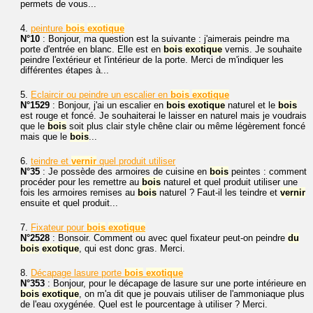
permets de vous...
4.
peinture
bois
exotique
N°10
: Bonjour, ma question est la suivante : j'aimerais peindre ma
porte d'entrée en blanc. Elle est en
bois
exotique
vernis. Je souhaite
peindre l'extérieur et l'intérieur de la porte. Merci de m'indiquer les
différentes étapes à...
5.
Eclaircir ou peindre un escalier en
bois
exotique
N°1529
: Bonjour, j'ai un escalier en
bois
exotique
naturel et le
bois
est rouge et foncé. Je souhaiterai le laisser en naturel mais je voudrais
que le
bois
soit plus clair style chêne clair ou même légèrement foncé
mais que le
bois
...
6.
teindre et
vernir
quel produit utiliser
N°35
: Je possède des armoires de cuisine en
bois
peintes : comment
procéder pour les remettre au
bois
naturel et quel produit utiliser une
fois les armoires remises au
bois
naturel ? Faut-il les teindre et
vernir
ensuite et quel produit...
7.
Fixateur pour
bois
exotique
N°2528
: Bonsoir. Comment ou avec quel fixateur peut-on peindre
du
bois
exotique
, qui est donc gras. Merci.
8.
Décapage lasure porte
bois
exotique
N°353
: Bonjour, pour le décapage de lasure sur une porte intérieure en
bois
exotique
, on m'a dit que je pouvais utiliser de l'ammoniaque plus
de l'eau oxygénée. Quel est le pourcentage à utiliser ? Merci.