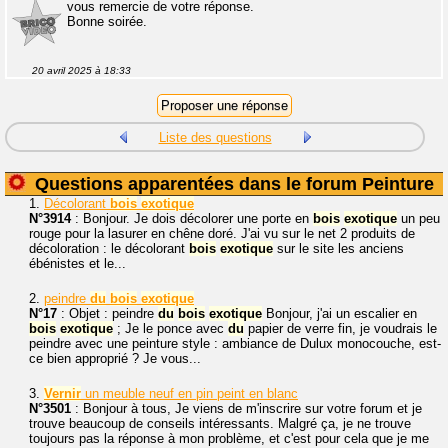
vous remercie de votre réponse.
Bonne soirée.
20 avril 2025 à 18:33
Liste des questions
Questions apparentées dans le forum Peinture
1.
Décolorant
bois
exotique
N°3914
: Bonjour. Je dois décolorer une porte en
bois
exotique
un peu
rouge pour la lasurer en chêne doré. J'ai vu sur le net 2 produits de
décoloration : le décolorant
bois
exotique
sur le site les anciens
ébénistes et le...
2.
peindre
du
bois
exotique
N°17
: Objet : peindre
du
bois
exotique
Bonjour, j'ai un escalier en
bois
exotique
; Je le ponce avec
du
papier de verre fin, je voudrais le
peindre avec une peinture style : ambiance de Dulux monocouche, est-
ce bien approprié ? Je vous...
3.
Vernir
un meuble neuf en pin peint en blanc
N°3501
: Bonjour à tous, Je viens de m'inscrire sur votre forum et je
trouve beaucoup de conseils intéressants. Malgré ça, je ne trouve
toujours pas la réponse à mon problème, et c'est pour cela que je me