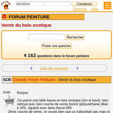
S'inscrire
Aide
FORUM PEINTURE
Vernir du bois exotique
4 162
questions dans le
forum peinture
Liste des questions
4135
Conseils Forum Peintures :
Vernir du bois exotique
Invité
Bonjour,
J'ai poncé une table basse en bois exotique (j'en ai bavé), bien
nettoyé puis 1ère couche de vernis bistrot (polyuréthane) dilué
à 10%, égrainé avec laine d'acier 000.
2ème couche de vernis, je voyais bien que ça n'absorbait pas mais je