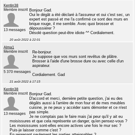
Kentin38
Membre inscrit
Bonjour Gad.
Oui le dégât a été déclaré à l'assureur et oui c'est sec, un
expert est passé et me l'a confirmé ce sont des murs en
brique rouge, il me semble. Avec quoi brosser et
dépoussiérer ?
13 messages
Désolé question peut-être idiote ^^ Cordialement.
20 août 2022 à 22:01
Alma1
Membre inscrit
Re-bonjour.
Je suppose que vos murs sont revêtus de plâtre.
Brosser à l'aide d'une brosse dure ou avec celle d'un
aspirateur.
5 370 messages
Cordialement. Gad
21 août 2022 à 17:15
Kentin38
Membre inscrit
Bonjour Gad.
D'accord et merci, dernière petite question, j'ai eu des
dégâts aussi à l'arrière de mon four et de mes meubles
cuisine, je ne peux y accéder sans démonter et ce n'est
pas simple.
13 messages
Je ne comptais pas le faire mais j'ai peur qu'il y ait eu
moisissures et que cela représente un danger, qu'en pensez-vous ?
Les moisissures sont-elles encore actives une fois le mur sec ?
Puis-je laisser comme c'est ?
En reprenant seulement les parties atteignables ?