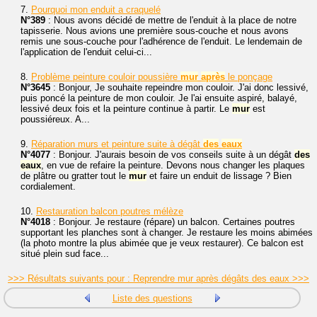
7.
Pourquoi mon enduit a craquelé
N°389
: Nous avons décidé de mettre de l'enduit à la place de notre
tapisserie. Nous avions une première sous-couche et nous avons
remis une sous-couche pour l'adhérence de l'enduit. Le lendemain de
l'application de l'enduit celui-ci...
8.
Problème peinture couloir poussière
mur
après
le ponçage
N°3645
: Bonjour, Je souhaite repeindre mon couloir. J'ai donc lessivé,
puis poncé la peinture de mon couloir. Je l'ai ensuite aspiré, balayé,
lessivé deux fois et la peinture continue à partir. Le
mur
est
poussiéreux. A...
9.
Réparation murs et peinture suite à dégât
des
eaux
N°4077
: Bonjour. J'aurais besoin de vos conseils suite à un dégât
des
eaux
, en vue de refaire la peinture. Devons nous changer les plaques
de plâtre ou gratter tout le
mur
et faire un enduit de lissage ? Bien
cordialement.
10.
Restauration balcon poutres mélèze
N°4018
: Bonjour. Je restaure (répare) un balcon. Certaines poutres
supportant les planches sont à changer. Je restaure les moins abimées
(la photo montre la plus abimée que je veux restaurer). Ce balcon est
situé plein sud face...
>>> Résultats suivants pour : Reprendre mur après dégâts des eaux >>>
Liste des questions