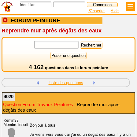
S'inscrire
Aide
FORUM PEINTURE
Reprendre mur après dégâts des eaux
4 162
questions dans le
forum peinture
Liste des questions
4020
Question Forum Travaux Peintures :
Reprendre mur après
dégâts des eaux
Kentin38
Membre inscrit
Bonjour à tous.
Je viens vers vous car j'ai eu un dégât des eaux il y a un