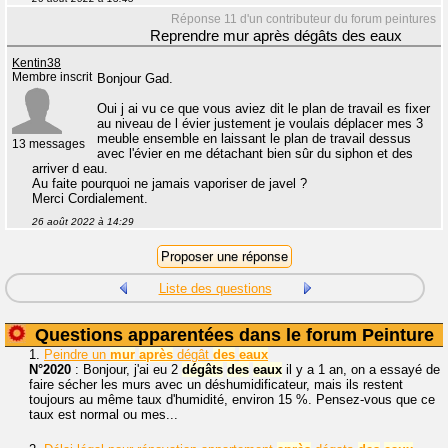
Réponse 11 d'un contributeur du forum peintures
Reprendre mur après dégâts des eaux
Kentin38
Membre inscrit
Bonjour Gad.
Oui j ai vu ce que vous aviez dit le plan de travail es fixer
au niveau de l évier justement je voulais déplacer mes 3
meuble ensemble en laissant le plan de travail dessus
13 messages
avec l'évier en me détachant bien sûr du siphon et des
arriver d eau.
Au faite pourquoi ne jamais vaporiser de javel ?
Merci Cordialement.
26 août 2022 à 14:29
Liste des questions
Questions apparentées dans le forum Peinture
1.
Peindre un
mur
après
dégât
des
eaux
N°2020
: Bonjour, j'ai eu 2
dégâts
des
eaux
il y a 1 an, on a essayé de
faire sécher les murs avec un déshumidificateur, mais ils restent
toujours au même taux d'humidité, environ 15 %. Pensez-vous que ce
taux est normal ou mes...