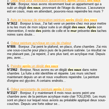
2.
Délai légal pour rénovation appartement
après
dégats
des
eaux
N°166
: Bonjour, nous avons récemment loué un appartement qui a
subi un dégât
des
eaux
, provenant de l'étage du dessus. L'assurance
est en cours, mais en attendant, pouvons-nous repeindre les murs ?
3.
Avis en travaux de rénovation peinture
après
dégât
des
eaux
N°3612
: Bonjour à tous, J'ai fait venir un peintre chez moi pour mettre
à nu les murs de mon séjour suite à un dégât
des
eaux
.
Après
son
intervention, il reste
des
points de colle et le
mur
présente
des
taches
noires sans doute...
4.
Odeur peinture acrylique en cas de chaleur
N°806
: Bonjour. J'ai peint le plafond, en placo, d'une chambre. J'ai mis
une sous-couche pour placo puis de la peinture satinée. Le résultat ne
me plaisant pas, j'ai repeint, 2 ans plus tard, en acrylique mat. Depuis
peu, avec...
5.
Peindre
après
un dégât
des
eaux
N°2962
: Bonjour, Nous avons eu un dégât
des
eaux
dans notre
chambre. La fuite a été identifiée et réparée. Les murs sèchent
maintenant depuis un an et nous voudrions repeindre. La peinture
d'origine est glycéro. A certains endroits...
6.
Odeur persistante de peinture
après
4 mois
N°2127
: Bonjour, il y maintenant 4 mois nous avons peint une
chambre avec de la peinture acrylique mate clair TOLLENS. Les murs
sont en placo sur lequel nous avions au préalable appliqué deux sous-
couches. Depuis une forte odeur se...