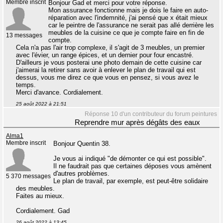
Membre inscrit
Bonjour Gad et merci pour votre réponse.
Mon assurance fonctionne mais je dois le faire en auto-
réparation avec l'indemnité, j'ai pensé que x était mieux
car le peintre de l'assurance ne serait pas allé derrière les
meubles de la cuisine ce que je compte faire en fin de
13 messages
compte.
Cela n'a pas l'air trop complexe, il s'agit de 3 meubles, un premier
avec l'évier, un range épices, et un dernier pour four encastré.
D'ailleurs je vous posterai une photo demain de cette cuisine car
j'aimerai la retirer sans avoir à enlever le plan de travail qui est
dessus, vous me direz ce que vous en pensez, si vous avez le
temps.
Merci d'avance. Cordialement.
25 août 2022 à 21:51
Réponse 10 d'un contributeur du forum peintures
Reprendre mur après dégâts des eaux
Alma1
Membre inscrit
Bonjour Quentin 38.
Je vous ai indiqué "de démonter ce qui est possible".
Il ne faudrait pas que certaines déposes vous amènent
d'autres problèmes.
5 370 messages
Le plan de travail, par exemple, est peut-être solidaire
des meubles.
Faites au mieux.
Cordialement. Gad
26 août 2022 à 13:45