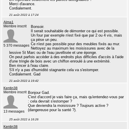
Merci d'avance.
Cordialement.
21 août 2022 à 17:24
Alma1
Membre inscrit
Bonsoir.
Il serait souhaitable de démonter ce qui est possible.
Un four par exemple n'est fixé que par 2 ou 4 vis, mais
ça pèse un peu.
Ce n'est pas possible pour des meubles fixés au mur.
5 370 messages
Nettoyez au maximum les moisissures avec de la
lessive St Marc ou de l'eau javellisée et une éponge.
On peut parfois accéder à des endroits plus difficiles d'accès à l'aide
d'une tringle de bois avec un chiffon enroulé à une extrémité.
Ben rincer à l'eau claire.
S'il n'y a pas d'humidité stagnante cela va s'estomper.
Cordialement. Gad
21 août 2022 à 19:42
Kentin38
Membre inscrit
Bonjour Gad.
C'est d'accord je vais faire ça, mais qu'entendez-vous par
: cela devrait s'estomper ?
Que deviendra la moisissure ? Toujours active ?
(dangereuse pour la santé ?).
13 messages
25 août 2022 à 16:26
Kentin38