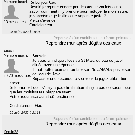
Membre inscrit
Re bonjour Gad.
Désolé je reporte encore par dessus, je voulais aussi
savoir comment m'y prendre pour nettoyer la moisissure,
je vaporise et je frotte ou je vaporise juste ?
Merci d'avance.
13 messages
Cordialement.
25 août 2022 à 18:21
Réponse 8 d'un contributeur du forum peintures
Reprendre mur après dégâts des eaux
Alma1
Membre inscrit
Bonsoir.
Je vous ai indiqué : lessive St Marc ou eau de javel
diluée avec une éponge.
Il faut frotter bien sûr, ou brosser. Ne JAMAIS pulvériser
de l'eau de Javel.
5 370 messages
Repasser une seconde fois si vous le jugez utile. Bien
rincer.
Si le mur est sec, s'il n'y a pas d'infiltration, il n'y a pas de raison pour
que les moisissures réapparaissent.
Votre assurance aurait dû fonctionner.
Cordialement. Gad
25 août 2022 à 21:18
Réponse 9 d'un contributeur du forum peintures
Reprendre mur après dégâts des eaux
Kentin38