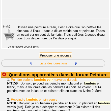
Invité
Utilisez une peinture à l'eau, c'est à dire que l'on nettoie les
pinceaux à l'eau. Il faut la diluer moitié eau et peinture. Faites
un essai sur un bout de lambris. Trois cuillères à soupe d'eau
pour trois de peinture. Je l'ai déjà pratiqué.
26 novembre 2008 à 10:07
Liste des questions
Questions apparentées dans le forum Peinture
1.
Peindre plafond
lambris
voir
nervures du bois
N°1559
: Bonsoir, je voudrais peindre mon plafond en
lambris
en
blanc, mais je voudrais que les nervures du bois se voient. Faut-il
peindre avec de la lasure et existe-t-elle en blanc ou ivoire ? Merci.
2.
Repeindre
lambris
en pin vernis
N°150
: Bonjour, je souhaiterais peindre en blanc un plafond en
lambris
vernis (pin). Dois-je tout décaper et comment ? Ou existe-t-il des
peintures qui peuvent adhérer directement ?