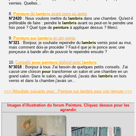
vernies. Quelles...
8.
Peinture
de
lambris
avant pose ou après
N°2420
: Nous voulons mettre du
lambris
dans une chambre. Qu'est-il
préférable de faire : peindre le
lambris
avant ou peut-on le peindre une
fois posé ? Quel type de
peinture
à appliquer dessus ? Merci.
9.
Peinture
sur
lambris
en pin vernis
N°321
: Bonjour, je souhaite repeindre du
lambris
vernis posé au mur,
mais comment dois-je procéder ? Faut-il que je le ponce avec une
ponçeuse à bande afin de pouvoir le repeindre ensuite ?
10.
Conseils
pour
peinture
plafond avec
lambris
N°3018
: Bonjour à tous J'ai besoin de quelques petits conseils. J'ai
cassé une cloison
pour
transformer un salon et une chambre en un
grand salon. Dans le salon, au plafond, j'avais des
lambris
en bois
vernis et dans la chambre j'avais un...
>>> Résultats suivants pour : Peinture sur lambris pour voir nervure >>>
Images d'illustration du forum Peinture. Cliquez dessus pour les
agrandir.