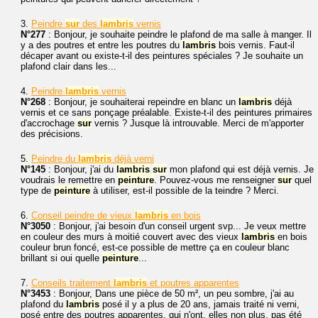
3.
Peindre
sur
des
lambris
vernis
N°277
: Bonjour, je souhaite peindre le plafond de ma salle à manger. Il
y a des poutres et entre les poutres du
lambris
bois vernis. Faut-il
décaper avant ou existe-t-il des peintures spéciales ? Je souhaite un
plafond clair dans les...
4.
Peindre
lambris
vernis
N°268
: Bonjour, je souhaiterai repeindre en blanc un
lambris
déjà
vernis et ce sans ponçage préalable. Existe-t-il des peintures primaires
d'accrochage
sur
vernis ? Jusque là introuvable. Merci de m'apporter
des précisions.
5.
Peindre du
lambris
déjà verni
N°145
: Bonjour, j'ai du
lambris
sur
mon plafond qui est déjà vernis. Je
voudrais le remettre en
peinture
. Pouvez-vous me renseigner
sur
quel
type de
peinture
à utiliser, est-il possible de la teindre ? Merci.
6.
Conseil peindre de vieux
lambris
en bois
N°3050
: Bonjour, j'ai besoin d'un conseil urgent svp... Je veux mettre
en couleur des murs à moitié couvert avec des vieux
lambris
en bois
couleur brun foncé, est-ce possible de mettre ça en couleur blanc
brillant si oui quelle
peinture
...
7.
Conseils traitement
lambris
et poutres apparentes
N°3453
: Bonjour, Dans une pièce de 50 m², un peu sombre, j'ai au
plafond du
lambris
posé il y a plus de 20 ans, jamais traité ni verni,
posé entre des poutres apparentes, qui n'ont, elles non plus, pas été