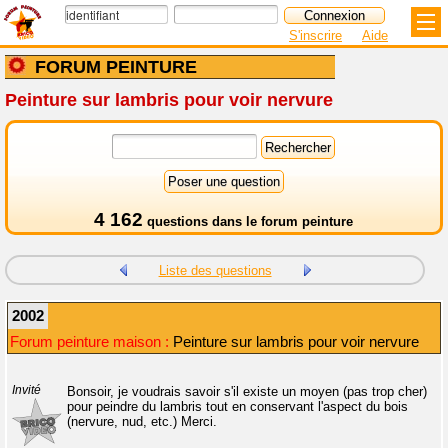
S'inscrire
Aide
FORUM PEINTURE
Peinture sur lambris pour voir nervure
4 162
questions dans le
forum peinture
Liste des questions
2002
Forum peinture maison :
Peinture sur lambris pour voir nervure
Invité
Bonsoir, je voudrais savoir s'il existe un moyen (pas trop cher)
pour peindre du lambris tout en conservant l'aspect du bois
(nervure, nud, etc.) Merci.