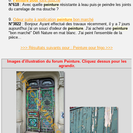
8.
Peinture
pour
joint douche
N°618
: Avec quelle
peinture
résistante à leau puis-je peindre les joints
du carrelage de ma douche ?
9.
Odeur suite à application
peinture
bon marché
N°3822
: Bonjour. Ayant effectué des travaux récemment, il y a 7 jours
aujourd'hui j'ai un souci d'odeur de
peinture
. J'ai acheté une
peinture
"bon marché" Défi Nature en mat blanc. J'ai peint l'ensemble de la
pièce...
>>> Résultats suivants pour : Peinture pour frigo >>>
Images d'illustration du forum Peinture. Cliquez dessus pour les
agrandir.