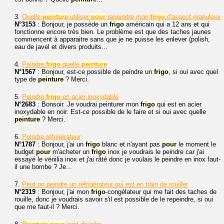
3.
Quelle
peinture
utiliser
pour
repeindre mon
frigo
d'aspect granuleux
N°3153
: Bonjour, je possède un
frigo
américain qui a 12 ans et qui
fonctionne encore très bien. Le problème est que des taches jaunes
commencent à apparaitre sans que je ne puisse les enlever (polish,
eau de javel et divers produits...
4.
Peindre
frigo
quelle
peinture
N°1567
: Bonjour, est-ce possible de peindre un
frigo
, si oui avec quel
type de
peinture
? Merci.
5.
Peindre
frigo
en acier inoxydable
N°2683
: Bonsoir. Je voudrai peinturer mon
frigo
qui est en acier
inoxydable en noir. Est-ce possible de le faire et si oui avec quelle
peinture
? Merci.
6.
Peindre réfrigérateur
N°1787
: Bonjour, j'ai un
frigo
blanc et n'ayant pas
pour
le moment le
budget
pour
m'acheter un
frigo
inox je voudrais le peindre car j'ai
essayé le vénilia inox et j'ai râté donc je voulais le peindre en inox faut-
il une bombe ? Je...
7.
Peut on peindre un réfrigérateur qui est en train de rouiller
N°2319
: Bonjour, j'ai mon
frigo
-congélateur qui me fait des taches de
rouille, donc je voudrais savoir s'il est possible de le repeindre, si oui
que me faut-il ? Merci.