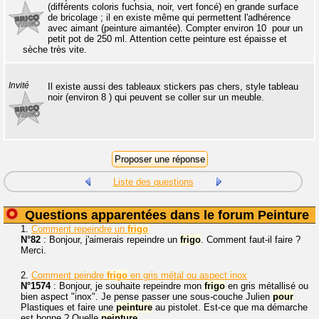
(différents coloris fuchsia, noir, vert foncé) en grande surface
de bricolage ; il en existe même qui permettent l'adhérence
avec aimant (peinture aimantée). Compter environ 10  pour un
petit pot de 250 ml. Attention cette peinture est épaisse et
sèche très vite.
Invité
Il existe aussi des tableaux stickers pas chers, style tableau
noir (environ 8 ) qui peuvent se coller sur un meuble.
Liste des questions
Questions apparentées dans le forum Peinture
1.
Comment repeindre un
frigo
N°82
: Bonjour, j'aimerais repeindre un
frigo
. Comment faut-il faire ?
Merci.
2.
Comment peindre
frigo
en gris métal ou aspect inox
N°1574
: Bonjour, je souhaite repeindre mon
frigo
en gris métallisé ou
bien aspect "inox". Je pense passer une sous-couche Julien
pour
Plastiques et faire une
peinture
au pistolet. Est-ce que ma démarche
est bonne ? Quelle
peinture
...