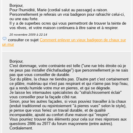
Bonjour,
Pour l'humidité, Marie (cordial salut au passage) a raison.
Personnellement je referais un vrai badigeon pour rafraichir celui-ci,
ou une eau forte.
Il y a de superbes ocres qui vous permettront de trouver la teinte de
vos rêves, et votre maison continuera à être saine et à respirer.
20 novembre 2009 à 22:14
consulter ce sujet
Comment enlever un vieux badigeon de chaux sur
un mur
Bonjour,
C'est dommage, votre contrainte est telle ("une rue très étroite où je
ne peux pas installer d'échafaudage") que personnellement je ne sais
pas que vous conseiller de durable.
Sur du plâtre, la chaux ne tiendra pas. D'autre part c'est certainement
ce plâtre, matériau qui n'est pas respirant et qui n'aime pas trop l'eau,
qui a rendu humide votre mur en pierres, et qui se dégrade.
Je laisse les internautes spécialistes du "rafraîchissement éclair"
vous conseiller pour la façade côté rue.
Sinon, pour les autres façades, si vous pouviez travailler à la chaux
(enduit traditionnel ou rejointoiement "à pierres vues" selon le style),
je pense que vous feriez un travail durable, et de qualité
incomparable, ajouté au confort d'une maison qui "respire".
Vous pourriez trouver des éléments pour cela sur mes réponses aux
questions 2886 ou 2977 du forum maçonnerie (entre autres).
Cordialement.