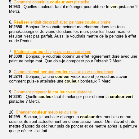
5.
Comment obtenir la
couleur
vert
pistache
N°963
: Quelles couleurs faut-il mélanger pour obtenir le
vert
pistache ?
Merci.
6.
Réaliser
enduit décoratif avec peinture
couleur
prune
N°2556
: Bonjour Je souhaite peindre ma chambre dans les tons
prune/aubergine. Je viens d'enduire les murs pour les lisser mais le
résultat n'est pas parfait. Aussi je voudrais mettre de la peinture à effet
ou de l'enduit...
7.
Réaliser
couleur
beige avec nuance dorée
N°3308
: Bonjour, je voudrais obtenir un effet légèrement doré avec une
peinture beige mat. Que dois-je composer pour l'obtenir ? Merci.
8.
Comment
réaliser
une
couleur
vieux rose en bordeaux
N°3244
: Bonjour, j'ai une
couleur
vieux rose et je voudrais savoir
comment puis-je atteindre une
couleur
bordeaux ? Merci.
9.
Comment préparer la
couleur
vert
pistache
N°3291
: Quelle
couleur
faut-il mélanger pour obtenir la
couleur
vert
pistache ? Merci.
10.
Changer
couleur
meubles cuisine
N°299
: Bonjour, je souhaite changer la
couleur
des meubles de ma
cuisine, ils sont actuellement en chêne assez foncé. On m'avait dit de
mettre d'abord du décireur puis de poncer et de mettre après la peinture
que je désire. J'ai fait...