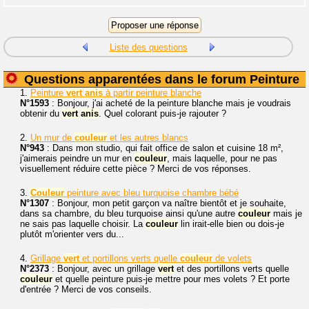
Liste des questions
Questions apparentées dans le forum Peinture
1.
Peinture
vert
anis
à partir peinture blanche
N°1593
: Bonjour, j'ai acheté de la peinture blanche mais je voudrais
obtenir du
vert
anis
. Quel colorant puis-je rajouter ?
2.
Un mur de
couleur
et les autres blancs
N°943
: Dans mon studio, qui fait office de salon et cuisine 18 m²,
j'aimerais peindre un mur en
couleur
, mais laquelle, pour ne pas
visuellement réduire cette pièce ? Merci de vos réponses.
3.
Couleur
peinture avec bleu turquoise chambre bébé
N°1307
: Bonjour, mon petit garçon va naître bientôt et je souhaite,
dans sa chambre, du bleu turquoise ainsi qu'une autre
couleur
mais je
ne sais pas laquelle choisir. La
couleur
lin irait-elle bien ou dois-je
plutôt m'orienter vers du...
4.
Grillage
vert
et portillons verts quelle
couleur
de volets
N°2373
: Bonjour, avec un grillage
vert
et des portillons verts quelle
couleur
et quelle peinture puis-je mettre pour mes volets ? Et porte
d'entrée ? Merci de vos conseils.