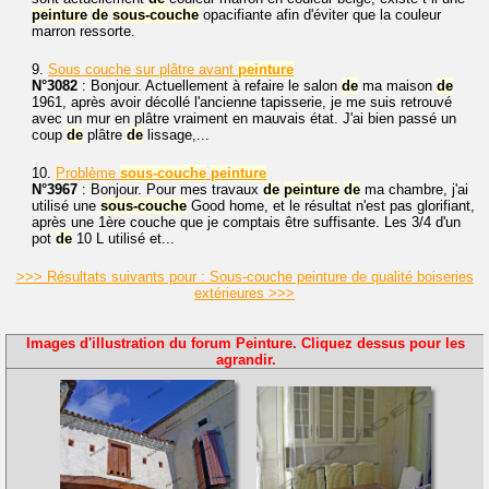
peinture
de
sous-couche
opacifiante afin d'éviter que la couleur
marron ressorte.
9.
Sous couche sur plâtre avant
peinture
N°3082
: Bonjour. Actuellement à refaire le salon
de
ma maison
de
1961, après avoir décollé l'ancienne tapisserie, je me suis retrouvé
avec un mur en plâtre vraiment en mauvais état. J'ai bien passé un
coup
de
plâtre
de
lissage,...
10.
Problème
sous-couche
peinture
N°3967
: Bonjour. Pour mes travaux
de
peinture
de
ma chambre, j'ai
utilisé une
sous-couche
Good home, et le résultat n'est pas glorifiant,
après une 1ère couche que je comptais être suffisante. Les 3/4 d'un
pot
de
10 L utilisé et...
>>> Résultats suivants pour : Sous-couche peinture de qualité boiseries
extérieures >>>
Images d'illustration du forum Peinture. Cliquez dessus pour les
agrandir.