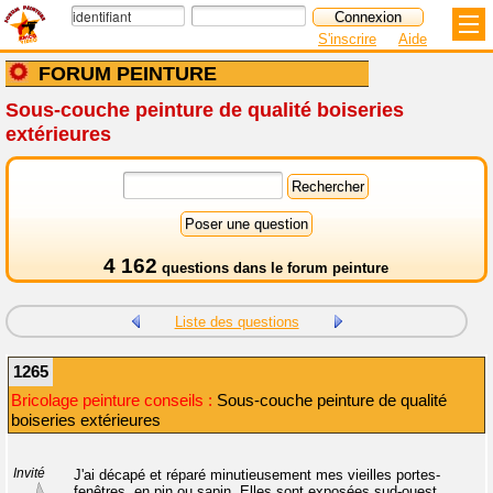
S'inscrire
Aide
FORUM PEINTURE
Sous-couche peinture de qualité boiseries
extérieures
4 162
questions dans le
forum peinture
Liste des questions
1265
Bricolage peinture conseils :
Sous-couche peinture de qualité
boiseries extérieures
Invité
J'ai décapé et réparé minutieusement mes vieilles portes-
fenêtres, en pin ou sapin. Elles sont exposées sud-ouest,