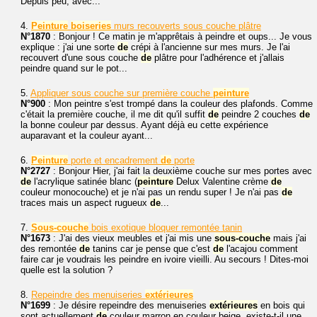
Depuis peu, avec...
4.
Peinture
boiseries
murs recouverts sous couche plâtre
N°1870
: Bonjour ! Ce matin je m'apprêtais à peindre et oups... Je vous
explique : j'ai une sorte
de
crépi à l'ancienne sur mes murs. Je l'ai
recouvert d'une sous couche
de
plâtre pour l'adhérence et j'allais
peindre quand sur le pot...
5.
Appliquer sous couche sur première couche
peinture
N°900
: Mon peintre s'est trompé dans la couleur des plafonds. Comme
c'était la première couche, il me dit qu'il suffit
de
peindre 2 couches
de
la bonne couleur par dessus. Ayant déjà eu cette expérience
auparavant et la couleur ayant...
6.
Peinture
porte et encadrement
de
porte
N°2727
: Bonjour Hier, j'ai fait la deuxième couche sur mes portes avec
de
l'acrylique satinée blanc (
peinture
Delux Valentine crème
de
couleur monocouche) et je n'ai pas un rendu super ! Je n'ai pas
de
traces mais un aspect rugueux
de
...
7.
Sous-couche
bois exotique bloquer remontée tanin
N°1673
: J'ai des vieux meubles et j'ai mis une
sous-couche
mais j'ai
des remontée
de
tanins car je pense que c'est
de
l'acajou comment
faire car je voudrais les peindre en ivoire vieilli. Au secours ! Dites-moi
quelle est la solution ?
8.
Repeindre des menuiseries
extérieures
N°1699
: Je désire repeindre des menuiseries
extérieures
en bois qui
sont actuellement
de
couleur marron en couleur beige, existe-t-il une