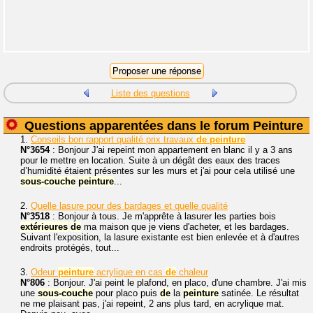
Liste des questions
Questions apparentées dans le forum Peinture
1.
Conseils bon rapport qualité prix travaux
de
peinture
N°3654
: Bonjour J'ai repeint mon appartement en blanc il y a 3 ans
pour le mettre en location. Suite à un dégât des eaux des traces
d’humidité étaient présentes sur les murs et j'ai pour cela utilisé une
sous-couche
peinture
...
2.
Quelle lasure pour des bardages et quelle qualité
N°3518
: Bonjour à tous. Je m'apprête à lasurer les parties bois
extérieures
de
ma maison que je viens d'acheter, et les bardages.
Suivant l'exposition, la lasure existante est bien enlevée et à d'autres
endroits protégés, tout...
3.
Odeur
peinture
acrylique en cas
de
chaleur
N°806
: Bonjour. J'ai peint le plafond, en placo, d'une chambre. J'ai mis
une
sous-couche
pour placo puis
de
la
peinture
satinée. Le résultat
ne me plaisant pas, j'ai repeint, 2 ans plus tard, en acrylique mat.