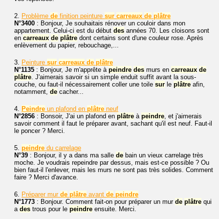
2.
Problème
de
finition peinture
sur
carreaux
de
plâtre
N°3400
: Bonjour, Je souhaitais rénover un couloir dans mon
appartement. Celui-ci est du début
des
années 70. Les cloisons sont
en
carreaux
de
plâtre
dont certains sont d'une couleur rose. Après
enlèvement du papier, rebouchage,...
3.
Peinture
sur
carreaux
de
plâtre
N°1135
: Bonjour, Je m'apprête à
peindre
des
murs en
carreaux
de
plâtre
. J'aimerais savoir si un simple enduit suffit avant la sous-
couche, ou faut-il nécessairement coller une toile
sur
le
plâtre
afin,
notamment,
de
cacher...
4.
Peindre
un plafond en
plâtre
neuf
N°2856
: Bonsoir, J'ai un plafond en
plâtre
à
peindre
, et j'aimerais
savoir comment il faut le préparer avant, sachant qu'il est neuf. Faut-il
le poncer ? Merci.
5.
peindre
du carrelage
N°39
: Bonjour, il y a dans ma salle
de
bain un vieux carrelage très
moche. Je voudrais repeindre par dessus, mais est-ce possible ? Ou
bien faut-il l'enlever, mais les murs ne sont pas très solides. Comment
faire ? Merci d'avance.
6.
Préparer mur
de
plâtre
avant
de
peindre
N°1773
: Bonjour. Comment fait-on pour préparer un mur
de
plâtre
qui
a
des
trous pour le
peindre
ensuite. Merci.