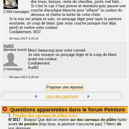
dire trous, bosses, reste de chevilles, joints mal faits...
Si c'est le cas il faut poncer et réenduire puis passer une
couche d'acrylique blanche pour "effacer" la couleur du
2 589 messages
dessous et mettre la teinte de votre choix.
Si le mur est propre et sain, un ponçage léger pour rayer la peinture
existante, un coup de blanc (pas sous couche puisque mur déjà
peint) et mettre votre couleur.
Cordialement, M37.
06 mars 2017 à 01:21
Aud62
Membre inscrit
Merci beaucoup pour votre conseil.
Je vais essayer un ponçage léger et le coup de blanc
avant ma couleur.
Cordialement.
Aud62
2 messages
06 mars 2017 à 20:31
Liste des questions
Questions apparentées dans le forum Peinture
1.
Peindre
des
carreaux
de
plâtre
hydro
N°3017
: Bonjour Que doit-on mettre
sur
des
carreaux
de
plâtre
hydro
avant
de
peindre
(trop lisse, la peinture n'accroche pas) ? Merci
de
vos réponses.