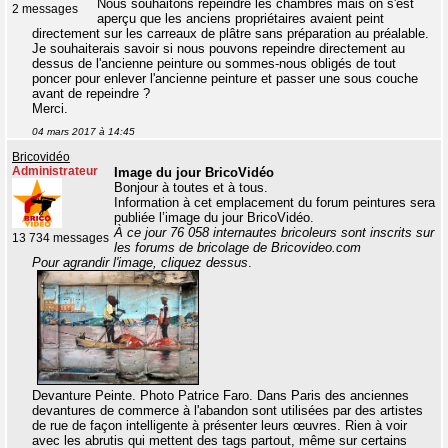
Nous souhaitons repeindre les chambres mais on s'est
2 messages
aperçu que les anciens propriétaires avaient peint
directement sur les carreaux de plâtre sans préparation au préalable.
Je souhaiterais savoir si nous pouvons repeindre directement au
dessus de l'ancienne peinture ou sommes-nous obligés de tout
poncer pour enlever l'ancienne peinture et passer une sous couche
avant de repeindre ?
Merci.
04 mars 2017 à 14:45
Bricovidéo
Administrateur
Image du jour BricoVidéo
Bonjour à toutes et à tous.
Information à cet emplacement du forum peintures sera
publiée l’image du jour BricoVidéo.
À ce jour 76 058 internautes bricoleurs sont inscrits sur
13 734 messages
les forums de bricolage de Bricovideo.com
Pour agrandir l'image, cliquez dessus
.
Devanture Peinte. Photo Patrice Faro. Dans Paris des anciennes
devantures de commerce à l'abandon sont utilisées par des artistes
de rue de façon intelligente à présenter leurs œuvres. Rien à voir
avec les abrutis qui mettent des tags partout, même sur certains