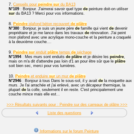
7.
Conseils pour
peindre
sur
du BA13
N°109
: Bonjour. J'aimerai savoir quel type
de
peinture doit-on utiliser
sur
du BA13 ? Merci pour vos informations.
8.
Peindre
plafond béton recouvert
de
plâtre
N°380
: Bonjour, je suis un jeune père
de
famille qui vient
de
devenir
propriétaire et je me lance dans les travaux
de
rénovation. J'ai peint
mon plafond avec une acrylique mono-couche et la peinture a craquelé
à la deuxième couche....
9.
Peindre
sur
enduit
plâtre
temps
de
séchage
N°1994
: Mes murs sont enduits
de
plâtre
et je désire les
peindre
,
mais on m'a dit d'attendre pas loin d'1 an pour être sûr que le
plâtre
soit bien sec, merci pour vos lumières.
10.
Peindre
et enduire
sur
un mur
de
plâtre
N°2946
: Bonjour à tous Dans le sous-sol, il y avait
de
la moquette aux
murs. Je l'ai arrachée et j'ai enlevé, avec un décapeur thermique, la
plupart
de
la colle, seulement il en reste. C'est principalement une
couche mince mais elle est...
>>> Résultats suivants pour : Peindre sur des carreaux de plâtre >>>
Liste des questions
Informations sur le forum Peinture