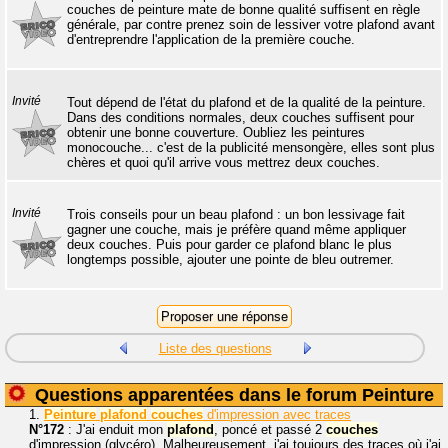
couches de peinture mate de bonne qualité suffisent en règle
générale, par contre prenez soin de lessiver votre plafond avant
d'entreprendre l'application de la première couche.
Invité
Tout dépend de l'état du plafond et de la qualité de la peinture.
Dans des conditions normales, deux couches suffisent pour
obtenir une bonne couverture. Oubliez les peintures
monocouche... c'est de la publicité mensongère, elles sont plus
chères et quoi qu'il arrive vous mettrez deux couches.
Invité
Trois conseils pour un beau plafond : un bon lessivage fait
gagner une couche, mais je préfère quand même appliquer
deux couches. Puis pour garder ce plafond blanc le plus
longtemps possible, ajouter une pointe de bleu outremer.
Liste des questions
Questions apparentées dans le forum Peinture
1.
Peinture
plafond
couches
d'impression avec traces
N°172
: J'ai enduit mon
plafond
, poncé et passé 2
couches
d'impression (glycéro). Malheureusement, j'ai toujours des traces où j'ai