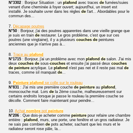
N°3302
: Bonjour Situation : un
plafond
avec traces
de
fumées/suies
venant d'une cheminée à foyer ouvert; aujourd'hui, un insert est
installé. Je souhaite uvrer dans les règles
de
l'art... Abordables pour le
commun des...
7.
Décapage poutres
N°50
: Bonjour, j'ai des poutres apparentes dans une vieille grange que
je suis en train
de
restaurer. Le gros problème, c'est que sur ces
poutres (une vingtaine), il y a plusieurs
couches
de
peintures
anciennes que je n'arrive pas à...
8.
Trace au
plafond
N°1715
: Bonjour, j'ai un problème avec mon
plafond
de
salon. J'ai mis
deux
couches
de
sous-
couches
et ensuite j'ai passé deux
couches
de
peinture
acrylique. Le
plafond
n'est pas net et il reste pas mal
de
traces, comme sil manquait
de
...
9.
Peinture
plafond
se colle sur le rouleau
N°831
: J'ai mis une première couche
de
peinture
au
plafond
,
monocouche mat. Lors
de
la 2ème couche, malheureusement sur
certains endroits lorsque je passe le rouleau la première couche se
décolle. Comment faire maintenant pour peindre...
10.
Achat
nombre
pot
peinture
N°206
: Que dois-je acheter comme
peinture
pour refaire une chambre
entière :
plafond
, murs, une porte, une fenêtre et un gros radiateur. Je
ne sais pas combien
de
pots acheter, sachant que les murs et le
radiateur seront rose pâle, la...