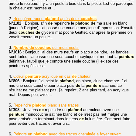
arrêté le rouleau. Il y a un poêle à bois dans la pièce. Est-ce parce que
la chaleur est montée et...
2.
Récupérer traces
plafond
après deux
couches
N°1182
: Bonjour, afin
de
repeindre le
plafond
de
ma salle en blanc
(jaune à l'origine), j'ai passé une couche acrylique d'impression. Ensuite
deux
couches
de
glycéro mat poché Guittet, car après la première on
voyait encore un peu le...
3.
Nombre
de
couches
sur murs neufs
N°1616
: Bonjour, j'ai des murs neufs en placo à peindre, les bandes
sont faites, j'ai passé une sous couche acrylique, il me faut la
peinture
définitive, faut-il que je compte une seule couche (il existe des
peintures spéciales...
4.
Odeur
peinture
acrylique en cas
de
chaleur
N°806
: Bonjour. J'ai peint le
plafond
, en placo, d'une chambre. J'ai
mis une sous-couche pour placo puis
de
la
peinture
satinée. Le
résultat ne me plaisant pas, j'ai repeint, 2 ans plus tard, en acrylique
mat. Depuis peu, avec...
5.
Repeindre
plafond
blanc sans traces
N°308
: Je viens
de
repeindre un
plafond
au rouleau avec une
peinture
monocouche satinée blanc et ce n'est pas net malgré une
pose croisée en terminant dans le sens
de
la lumière. Comment faire
pour éviter ces traces et avoir un...
6.
Peindre un
plafond
avec des traces cheminée a foyer ouvert