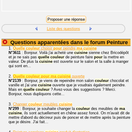
Liste des questions
Questions apparentées dans le forum Peinture
1.
Quelle
couleur
choisir
pour
peindre
ma
cuisine
N°3611
: Bonjour. Voilà j'ai acheté une
cuisine
sienne chez Bricodépôt
et je ne sais pas
quelle
couleur
de peinture faire
pour
la mettre en
valeur. De plus la
cuisine
est ouverte sur le salon et la salle à manger
qui sont en...
2.
Quelle couleur pour ma cuisine
ouverte
N°2139
: Bonjour, je viens de repeindre mon salon
couleur
chocolat et
vanille et j'ai une
cuisine
ouverte que je voudrais également peindre.
Mais en
quelle
couleur
? Avez-vous des suggestions ? Merci.
Bonjour, nous dupliquons cette...
3.
Changer
couleur
meubles
cuisine
N°299
: Bonjour, je souhaite changer la
couleur
des meubles de
ma
cuisine
, ils sont actuellement en chêne assez foncé. On m'avait dit de
mettre d'abord du décireur puis de poncer et de mettre après la peinture
que je désire. J'ai fait...