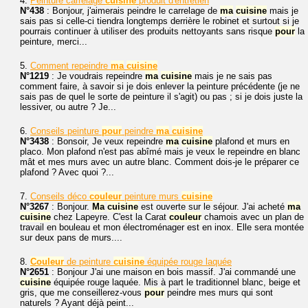
4.
Peinture carrelage
cuisine
produit d'entretien
N°438
: Bonjour, j'aimerais peindre le carrelage de
ma
cuisine
mais je
sais pas si celle-ci tiendra longtemps derrière le robinet et surtout si je
pourrais continuer à utiliser des produits nettoyants sans risque
pour
la
peinture, merci...
5.
Comment repeindre
ma
cuisine
N°1219
: Je voudrais repeindre
ma
cuisine
mais je ne sais pas
comment faire, à savoir si je dois enlever la peinture précédente (je ne
sais pas de quel le sorte de peinture il s'agit) ou pas ; si je dois juste la
lessiver, ou autre ? Je...
6.
Conseils peinture
pour
peindre
ma
cuisine
N°3438
: Bonsoir, Je veux repeindre
ma
cuisine
plafond et murs en
placo. Mon plafond n'est pas abîmé mais je veux le repeindre en blanc
mât et mes murs avec un autre blanc. Comment dois-je le préparer ce
plafond ? Avec quoi ?...
7.
Conseils déco
couleur
peinture murs
cuisine
N°3267
: Bonjour.
Ma
cuisine
est ouverte sur le séjour. J'ai acheté
ma
cuisine
chez Lapeyre. C'est la Carat
couleur
chamois avec un plan de
travail en bouleau et mon électroménager est en inox. Elle sera montée
sur deux pans de murs....
8.
Couleur
de peinture
cuisine
équipée rouge laquée
N°2651
: Bonjour J'ai une maison en bois massif. J'ai commandé une
cuisine
équipée rouge laquée. Mis à part le traditionnel blanc, beige et
gris, que me conseillerez-vous
pour
peindre mes murs qui sont
naturels ? Ayant déjà peint...