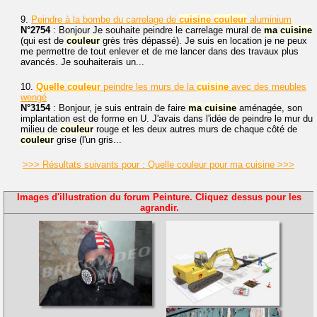
9.
Peindre à la bombe du carrelage de
cuisine
couleur
aluminium
N°2754
: Bonjour Je souhaite peindre le carrelage mural de
ma
cuisine
(qui est de
couleur
grès très dépassé). Je suis en location je ne peux
me permettre de tout enlever et de me lancer dans des travaux plus
avancés. Je souhaiterais un...
10.
Quelle
couleur
peindre les murs de la
cuisine
avec des meubles
wengé
N°3154
: Bonjour, je suis entrain de faire
ma
cuisine
aménagée, son
implantation est de forme en U. J'avais dans l'idée de peindre le mur du
milieu de
couleur
rouge et les deux autres murs de chaque côté de
couleur
grise (l'un gris...
>>> Résultats suivants pour : Quelle couleur pour ma cuisine >>>
Images d'illustration du forum Peinture. Cliquez dessus pour les
agrandir.