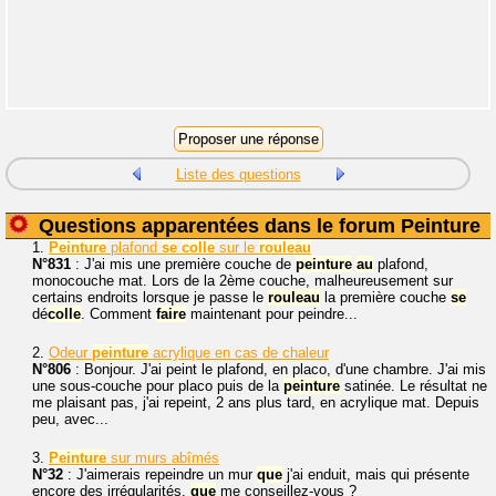
Liste des questions
Questions apparentées dans le forum Peinture
1.
Peinture
plafond
se
colle
sur le
rouleau
N°831
: J'ai mis une première couche de
peinture
au
plafond,
monocouche mat. Lors de la 2ème couche, malheureusement sur
certains endroits lorsque je passe le
rouleau
la première couche
se
dé
colle
. Comment
faire
maintenant pour peindre...
2.
Odeur
peinture
acrylique en cas de chaleur
N°806
: Bonjour. J'ai peint le plafond, en placo, d'une chambre. J'ai mis
une sous-couche pour placo puis de la
peinture
satinée. Le résultat ne
me plaisant pas, j'ai repeint, 2 ans plus tard, en acrylique mat. Depuis
peu, avec...
3.
Peinture
sur murs abîmés
N°32
: J'aimerais repeindre un mur
que
j'ai enduit, mais qui présente
encore des irrégularités,
que
me conseillez-vous ?