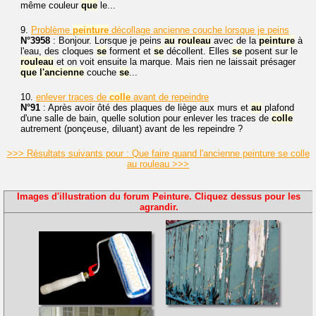
même couleur
que
le...
9.
Problème
peinture
décollage ancienne couche lorsque je peins
N°3958
: Bonjour. Lorsque je peins
au
rouleau
avec de la
peinture
à
l'eau, des cloques
se
forment et
se
décollent. Elles
se
posent sur le
rouleau
et on voit ensuite la marque. Mais rien ne laissait présager
que
l'ancienne
couche
se
...
10.
enlever traces de
colle
avant de repeindre
N°91
: Après avoir ôté des plaques de liège aux murs et
au
plafond
d'une salle de bain, quelle solution pour enlever les traces de
colle
autrement (ponçeuse, diluant) avant de les repeindre ?
>>> Résultats suivants pour : Que faire quand l'ancienne peinture se colle
au rouleau >>>
Images d'illustration du forum Peinture. Cliquez dessus pour les
agrandir.