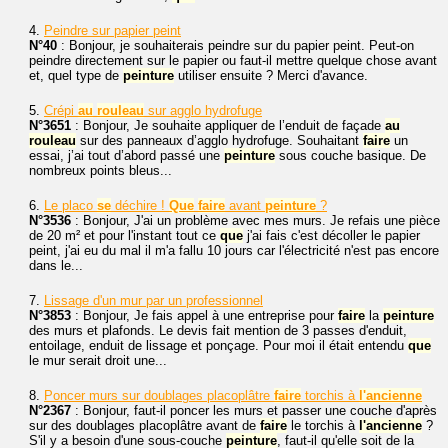
4.
Peindre sur papier peint
N°40
: Bonjour, je souhaiterais peindre sur du papier peint. Peut-on
peindre directement sur le papier ou faut-il mettre quelque chose avant
et, quel type de
peinture
utiliser ensuite ? Merci d'avance.
5.
Crépi
au
rouleau
sur agglo hydrofuge
N°3651
: Bonjour, Je souhaite appliquer de l’enduit de façade
au
rouleau
sur des panneaux d’agglo hydrofuge. Souhaitant
faire
un
essai, j’ai tout d’abord passé une
peinture
sous couche basique. De
nombreux points bleus...
6.
Le placo
se
déchire !
Que
faire
avant
peinture
?
N°3536
: Bonjour, J'ai un problème avec mes murs. Je refais une pièce
de 20 m² et pour l'instant tout ce
que
j'ai fais c'est décoller le papier
peint, j'ai eu du mal il m'a fallu 10 jours car l'électricité n'est pas encore
dans le...
7.
Lissage d'un mur par un professionnel
N°3853
: Bonjour, Je fais appel à une entreprise pour
faire
la
peinture
des murs et plafonds. Le devis fait mention de 3 passes d'enduit,
entoilage, enduit de lissage et ponçage. Pour moi il était entendu
que
le mur serait droit une...
8.
Poncer murs sur doublages placoplâtre
faire
torchis à
l'ancienne
N°2367
: Bonjour, faut-il poncer les murs et passer une couche d'après
sur des doublages placoplâtre avant de
faire
le torchis à
l'ancienne
?
S'il y a besoin d'une sous-couche
peinture
, faut-il qu'elle soit de la