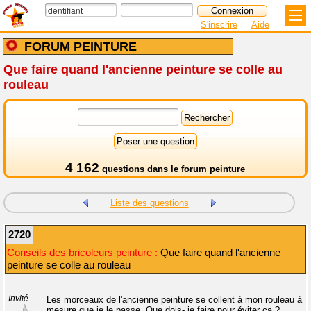
S'inscrire
Aide
FORUM PEINTURE
Que faire quand l'ancienne peinture se colle au
rouleau
4 162
questions dans le
forum peinture
Liste des questions
2720
Conseils des bricoleurs peinture :
Que faire quand l'ancienne
peinture se colle au rouleau
Invité
Les morceaux de l'ancienne peinture se collent à mon rouleau à
mesure que je le passe. Que dois- je faire pour éviter ça ?