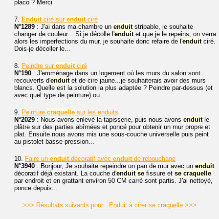
placo ? Merci
7.
Enduit
ciré sur
enduit
ciré
N°1289
: J'ai dans ma chambre un
enduit
stripable, je souhaite
changer de couleur... Si je décolle l'
enduit
et que je le repeins, on verra
alors les imperfections du mur, je souhaite donc refaire de l'
enduit
ciré.
Dois-je décoller le...
8.
Peindre sur
enduit
ciré
N°190
: J'emménage dans un logement où les murs du salon sont
recouverts d'
enduit
et de cire jaune...je souhaiterais avoir des murs
blancs. Quelle est la solution la plus adaptée ? Peindre par-dessus (et
avec quel type de peinture) ou...
9.
Peinture
craquelle
sur les enduits
N°2029
: Nous avons enlevé la tapisserie, puis nous avons
enduit
le
plâtre sur des parties abîmées et poncé pour obtenir un mur propre et
plat. Ensuite nous avons mis une sous-couche universelle puis peint
au pistolet basse pression...
10.
Faire un
enduit
décoratif avec
enduit
de rebouchage
N°3940
: Bonjour, Je souhaite repeindre un pan de mur avec un
enduit
décoratif déjà existant. La couche d'
enduit
se
fissure et
se
craquelle
par endroit et en grattant environ 50 CM carré sont partis. J'ai nettoyé,
ponce depuis...
>>> Résultats suivants pour : Enduit à cirer se craquelle >>>