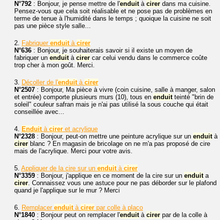
N°792
: Bonjour, je pense mettre de l'
enduit
à
cirer
dans ma cuisine.
Pensez-vous que cela soit réalisable et ne pose pas de problèmes en
terme de tenue à l'humidité dans le temps ; quoique la cuisine ne soit
pas une pièce style salle...
2.
Fabriquer
enduit
à
cirer
N°636
: Bonjour, je souhaiterais savoir si il existe un moyen de
fabriquer un
enduit
à
cirer
car celui vendu dans le commerce coûte
trop cher à mon goût. Merci.
3.
Décoller de l'
enduit
à
cirer
N°2507
: Bonjour, Ma pièce à vivre (coin cuisine, salle à manger, salon
et entrée) comporte plusieurs murs (10), tous en
enduit
teinté "brin de
soleil" couleur safran mais je n'ai pas utilisé la sous couche qui était
conseillée avec...
4.
Enduit
à
cirer
et acrylique
N°2328
: Bonjour, peut-on mettre une peinture acrylique sur un
enduit
à
cirer
blanc ? En magasin de bricolage on ne m'a pas proposé de cire
mais de l'acrylique. Merci pour votre avis.
5.
Appliquer de la cire sur un
enduit
à
cirer
N°3359
: Bonjour, j'applique en ce moment de la cire sur un
enduit
a
cirer
. Connaissez vous une astuce pour ne pas déborder sur le plafond
quand je l'applique sur le mur ? Merci
6.
Remplacer
enduit
à
cirer
par colle à placo
N°1840
: Bonjour peut on remplacer l'
enduit
à
cirer
par de la colle à