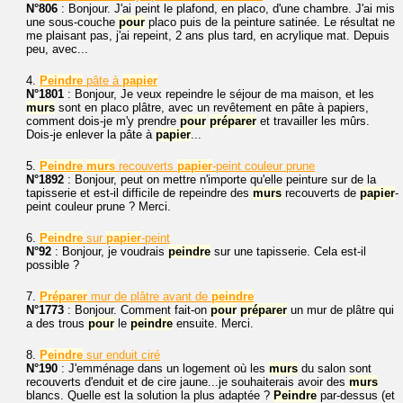
N°806
: Bonjour. J'ai peint le plafond, en placo, d'une chambre. J'ai mis
une sous-couche
pour
placo puis de la peinture satinée. Le résultat ne
me plaisant pas, j'ai repeint, 2 ans plus tard, en acrylique mat. Depuis
peu, avec...
4.
Peindre
pâte à
papier
N°1801
: Bonjour, Je veux repeindre le séjour de ma maison, et les
murs
sont en placo plâtre, avec un revêtement en pâte à papiers,
comment dois-je m'y prendre
pour
préparer
et travailler les mûrs.
Dois-je enlever la pâte à
papier
...
5.
Peindre
murs
recouverts
papier
-peint couleur prune
N°1892
: Bonjour, peut on mettre n'importe qu'elle peinture sur de la
tapisserie et est-il difficile de repeindre des
murs
recouverts de
papier
-
peint couleur prune ? Merci.
6.
Peindre
sur
papier
-peint
N°92
: Bonjour, je voudrais
peindre
sur une tapisserie. Cela est-il
possible ?
7.
Préparer
mur de plâtre avant de
peindre
N°1773
: Bonjour. Comment fait-on
pour
préparer
un mur de plâtre qui
a des trous
pour
le
peindre
ensuite. Merci.
8.
Peindre
sur enduit ciré
N°190
: J'emménage dans un logement où les
murs
du salon sont
recouverts d'enduit et de cire jaune...je souhaiterais avoir des
murs
blancs. Quelle est la solution la plus adaptée ?
Peindre
par-dessus (et