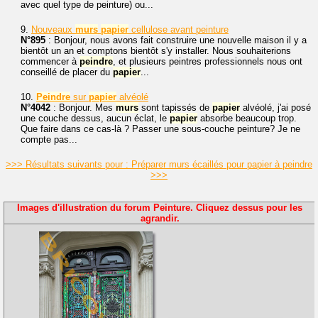
avec quel type de peinture) ou...
9.
Nouveaux
murs
papier
cellulose avant peinture
N°895
: Bonjour, nous avons fait construire une nouvelle maison il y a
bientôt un an et comptons bientôt s'y installer. Nous souhaiterions
commencer à
peindre
, et plusieurs peintres professionnels nous ont
conseillé de placer du
papier
...
10.
Peindre
sur
papier
alvéolé
N°4042
: Bonjour. Mes
murs
sont tapissés de
papier
alvéolé, j'ai posé
une couche dessus, aucun éclat, le
papier
absorbe beaucoup trop.
Que faire dans ce cas-là ? Passer une sous-couche peinture? Je ne
compte pas...
>>> Résultats suivants pour : Préparer murs écaillés pour papier à peindre
>>>
Images d'illustration du forum Peinture. Cliquez dessus pour les
agrandir.