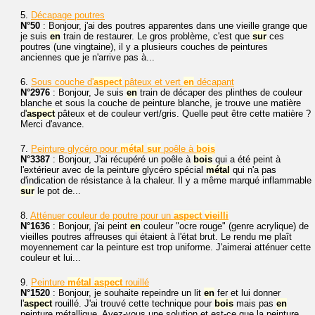
5.
Décapage poutres
N°50
: Bonjour, j'ai des poutres apparentes dans une vieille grange que
je suis
en
train de restaurer. Le gros problème, c'est que
sur
ces
poutres (une vingtaine), il y a plusieurs couches de peintures
anciennes que je n'arrive pas à...
6.
Sous couche d'
aspect
pâteux et vert
en
décapant
N°2976
: Bonjour, Je suis
en
train de décaper des plinthes de couleur
blanche et sous la couche de peinture blanche, je trouve une matière
d'
aspect
pâteux et de couleur vert/gris. Quelle peut être cette matière ?
Merci d'avance.
7.
Peinture glycéro pour
métal
sur
poêle à
bois
N°3387
: Bonjour, J'ai récupéré un poêle à
bois
qui a été peint à
l'extérieur avec de la peinture glycéro spécial
métal
qui n'a pas
d'indication de résistance à la chaleur. Il y a même marqué inflammable
sur
le pot de...
8.
Atténuer couleur de poutre pour un
aspect
vieilli
N°1636
: Bonjour, j'ai peint
en
couleur "ocre rouge" (genre acrylique) de
vieilles poutres affreuses qui étaient à l'état brut. Le rendu me plaît
moyennement car la peinture est trop uniforme. J'aimerai atténuer cette
couleur et lui...
9.
Peinture
métal
aspect
rouillé
N°1520
: Bonjour, je souhaite repeindre un lit
en
fer et lui donner
l'
aspect
rouillé. J'ai trouvé cette technique pour
bois
mais pas
en
peinture métallique. Avez-vous une solution et est-ce que la peinture