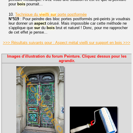
pour
bois
pourrait...
10.
Technique du
vieilli
sur
porte postformée
N°519
: Pour peindre des bloc portes postformés pré-peints je voudrais
leur donner un
aspect
cérusé. Mais impossible car cette méthode ne
s'applique que
sur
du
bois
brut et naturel ! Donc, pour me rapprocher
de cet effet je pense...
>>> Résultats suivants pour : Aspect métal vieilli sur support en bois >>>
Images d'illustration du forum Peinture. Cliquez dessus pour les
agrandir.