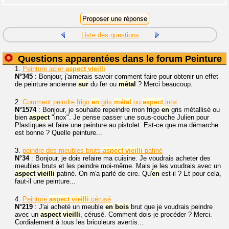
Liste des questions
Questions apparentées dans le forum Peinture
1.
Peinture acier
aspect
vieilli
N°345
: Bonjour, j'aimerais savoir comment faire pour obtenir un effet
de peinture ancienne
sur
du fer ou
métal
? Merci beaucoup.
2.
Comment peindre frigo
en
gris
métal
ou
aspect
inox
N°1574
: Bonjour, je souhaite repeindre mon frigo
en
gris métallisé ou
bien
aspect
"inox". Je pense passer une sous-couche Julien pour
Plastiques et faire une peinture au pistolet. Est-ce que ma démarche
est bonne ? Quelle peinture...
3.
peindre des meubles bruts
aspect
vieilli
patiné
N°34
: Bonjour, je dois refaire ma cuisine. Je voudrais acheter des
meubles bruts et les peindre moi-même. Mais je les voudrais avec un
aspect
vieilli
patiné. On m'a parlé de cire. Qu'
en
est-il ? Et pour cela,
faut-il une peinture...
4.
Peinture
aspect
vieilli
cérusé
N°219
: J'ai acheté un meuble
en
bois
brut que je voudrais peindre
avec un
aspect
vieilli
, cérusé. Comment dois-je procéder ? Merci.
Cordialement à tous les bricoleurs avertis...