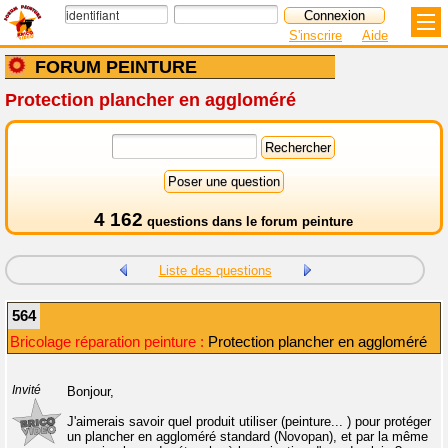
S'inscrire
Aide
FORUM PEINTURE
Protection plancher en aggloméré
4 162
questions dans le
forum peinture
Liste des questions
564
Bricolage réparation peinture :
Protection plancher en aggloméré
Invité
Bonjour,
J'aimerais savoir quel produit utiliser (peinture... ) pour protéger
un plancher en aggloméré standard (Novopan), et par la même