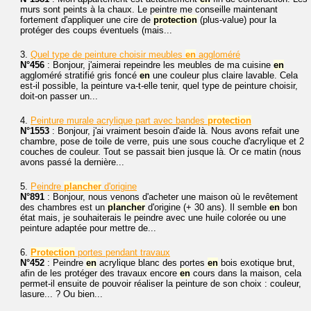
murs sont peints à la chaux. Le peintre me conseille maintenant
fortement d'appliquer une cire de
protection
(plus-value) pour la
protéger des coups éventuels (mais...
3.
Quel type de peinture choisir meubles
en
aggloméré
N°456
: Bonjour, j'aimerai repeindre les meubles de ma cuisine
en
aggloméré stratifié gris foncé
en
une couleur plus claire lavable. Cela
est-il possible, la peinture va-t-elle tenir, quel type de peinture choisir,
doit-on passer un...
4.
Peinture murale acrylique part avec bandes
protection
N°1553
: Bonjour, j'ai vraiment besoin d'aide là. Nous avons refait une
chambre, pose de toile de verre, puis une sous couche d'acrylique et 2
couches de couleur. Tout se passait bien jusque là. Or ce matin (nous
avons passé la dernière...
5.
Peindre
plancher
d'origine
N°891
: Bonjour, nous venons d'acheter une maison où le revêtement
des chambres est un
plancher
d'origine (+ 30 ans). Il semble
en
bon
état mais, je souhaiterais le peindre avec une huile colorée ou une
peinture adaptée pour mettre de...
6.
Protection
portes pendant travaux
N°452
: Peindre
en
acrylique blanc des portes
en
bois exotique brut,
afin de les protéger des travaux encore
en
cours dans la maison, cela
permet-il ensuite de pouvoir réaliser la peinture de son choix : couleur,
lasure... ? Ou bien...