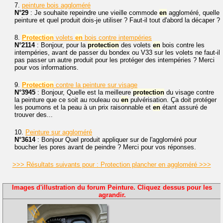
7.
peinture bois aggloméré
N°29
: Je souhaite repeindre une vieille commode
en
aggloméré, quelle
peinture et quel produit dois-je utiliser ? Faut-il tout d'abord la décaper ?
8.
Protection
volets
en
bois contre intempéries
N°2114
: Bonjour, pour la
protection
des volets
en
bois contre les
intempéries, avant de passer du bondex ou V33 sur les volets ne faut-il
pas passer un autre produit pour les protéger des intempéries ? Merci
pour vos informations.
9.
Protection
contre la peinture sur visage
N°3945
: Bonjour, Quelle est la meilleure
protection
du visage contre
la peinture que ce soit au rouleau ou
en
pulvérisation. Ça doit protéger
les poumons et la peau à un prix raisonnable et
en
étant assuré de
trouver des...
10.
Peinture sur aggloméré
N°3614
: Bonjour Quel produit appliquer sur de l'aggloméré pour
boucher les pores avant de peindre ? Merci pour vos réponses.
>>> Résultats suivants pour : Protection plancher en aggloméré >>>
Images d'illustration du forum Peinture. Cliquez dessus pour les
agrandir.