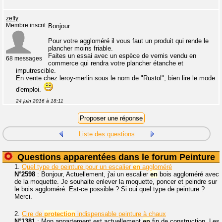
zeffy
Membre inscrit
Bonjour.
Pour votre aggloméré il vous faut un produit qui rende le
plancher moins friable.
Faites un essai avec un espèce de vernis vendu en
68 messages
commerce qui rendra votre plancher étanche et
imputrescible.
En vente chez leroy-merlin sous le nom de "Rustol", bien lire le mode
d'emploi.
24 juin 2016 à 18:11
Liste des questions
Questions apparentées dans le forum Peinture
1.
Quel type de peinture pour un escalier
en
aggloméré
N°2598
: Bonjour, Actuellement, j'ai un escalier
en
bois aggloméré avec
de la moquette. Je souhaite enlever la moquette, poncer et peindre sur
le bois aggloméré. Est-ce possible ? Si oui quel type de peinture ?
Merci.
2.
Cire de
protection
indispensable peinture à chaux
N°1381
: Mon appartement est actuellement
en
fin de construction. Les