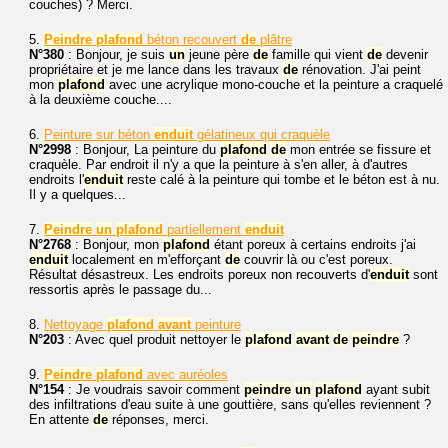
couches) ? Merci.
5.
Peindre
plafond
béton recouvert
de
plâtre
N°380
: Bonjour, je suis
un
jeune père
de
famille qui vient
de
devenir
propriétaire et je me lance dans les travaux
de
rénovation. J'ai peint
mon
plafond
avec une acrylique mono-couche et la peinture a craquelé
à la deuxième couche....
6.
Peinture sur béton
enduit
gélatineux qui craquèle
N°2998
: Bonjour, La peinture du
plafond
de
mon entrée se fissure et
craquèle. Par endroit il n'y a que la peinture à s'en aller, à d'autres
endroits l'
enduit
reste calé à la peinture qui tombe et le béton est à nu.
Il y a quelques...
7.
Peindre
un
plafond
partiellement
enduit
N°2768
: Bonjour, mon
plafond
étant poreux à certains endroits j'ai
enduit
localement en m'efforçant
de
couvrir là ou c'est poreux.
Résultat désastreux. Les endroits poreux non recouverts d'
enduit
sont
ressortis après le passage du...
8.
Nettoyage
plafond
avant
peinture
N°203
: Avec quel produit nettoyer le
plafond
avant
de
peindre
?
9.
Peindre
plafond
avec auréoles
N°154
: Je voudrais savoir comment
peindre
un
plafond
ayant subit
des infiltrations d'eau suite à une gouttière, sans qu'elles reviennent ?
En attente
de
réponses, merci.