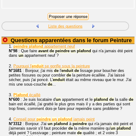
Liste des questions
Questions apparentées dans le forum Peinture
1.
peindre
plafond
appartement neuf
N°98
: Que faire
avant
de
peindre
un
plafond
qui n'a jamais été peint
dans
un
appartement neuf ?
2.
Pourquoi l'
enduit
se gonfle sous la peinture
N°1681
: Bonjour, j'ai mis
de
l'
enduit
de
lissage pour boucher des
petites fissures ou pour combler
de
la peinture écaillée. J'ai laissé
sécher, puis j'ai poncé. L'
enduit
était au même niveau que le mur. J'ai
mis une sous-couche
de
...
3.
Plafond
écaillé
N°600
: Je suis locataire d'
un
appartement et le
plafond
de
la salle
de
bain est écaillé, j'ai gratté le plus gros mais il y a des parties qui sont
trop fines, comment dois-je faire pour repeindre sans problème ?
4.
Conseil pour
peindre
un
plafond
jamais peint
N°3312
: Bonjour. J'ai
un
plafond
à
peindre
qui n'a jamais été peint et
j'aimerais savoir s'il faut procéder
de
la même manière qu'
un
plafond
déjà peint ? Lessivage ; peinture mate
de
qualité ; et 2 voire 3