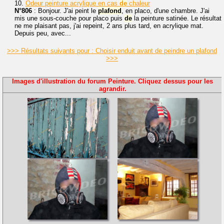
10.
Odeur peinture acrylique en cas
de
chaleur
N°806
: Bonjour. J'ai peint le
plafond
, en placo, d'une chambre. J'ai
mis une sous-couche pour placo puis
de
la peinture satinée. Le résultat
ne me plaisant pas, j'ai repeint, 2 ans plus tard, en acrylique mat.
Depuis peu, avec...
>>> Résultats suivants pour : Choisir enduit avant de peindre un plafond
>>>
Images d'illustration du forum Peinture. Cliquez dessus pour les
agrandir.