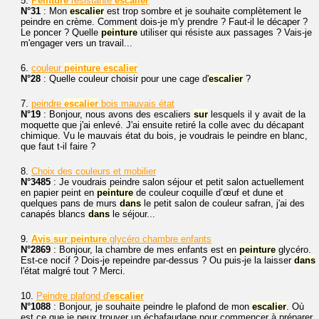
5.
Peinture
résistante
escalier
N°31
: Mon
escalier
est trop sombre et je souhaite complètement le
peindre en crème. Comment dois-je m'y prendre ? Faut-il le décaper ?
Le poncer ? Quelle
peinture
utiliser qui résiste aux passages ? Vais-je
m'engager vers un travail...
6.
couleur
peinture
escalier
N°28
: Quelle couleur choisir pour une cage d'
escalier
?
7.
peindre
escalier
bois mauvais état
N°19
: Bonjour, nous avons des escaliers
sur
lesquels il y avait de la
moquette que j'ai enlevé. J'ai ensuite retiré la colle avec du décapant
chimique. Vu le mauvais état du bois, je voudrais le peindre en blanc,
que faut t-il faire ?
8.
Choix des couleurs et mobilier
N°3485
: Je voudrais peindre salon séjour et petit salon actuellement
en papier peint en
peinture
de couleur coquille d’œuf et dune et
quelques pans de murs
dans
le petit salon de couleur safran, j'ai des
canapés blancs
dans
le séjour...
9.
Avis
sur
peinture
glycéro chambre enfants
N°2869
: Bonjour, la chambre de mes enfants est en
peinture
glycéro.
Est-ce nocif ? Dois-je repeindre par-dessus ? Ou puis-je la laisser
dans
l'état malgré tout ? Merci.
10.
Peindre plafond d'
escalier
N°1088
: Bonjour, je souhaite peindre le plafond de mon
escalier
. Où
est ce que je peux trouver un échafaudage pour commencer à préparer