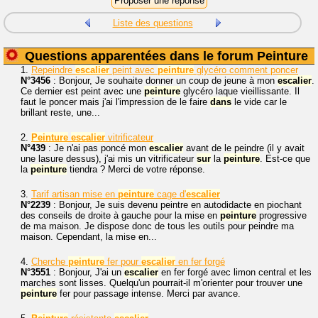
Liste des questions
Questions apparentées dans le forum Peinture
1.
Repeindre
escalier
peint avec
peinture
glycéro comment poncer
N°3456
: Bonjour, Je souhaite donner un coup de jeune à mon
escalier
.
Ce dernier est peint avec une
peinture
glycéro laque vieillissante. Il
faut le poncer mais j'ai l'impression de le faire
dans
le vide car le
brillant reste, une...
2.
Peinture
escalier
vitrificateur
N°439
: Je n'ai pas poncé mon
escalier
avant de le peindre (il y avait
une lasure dessus), j'ai mis un vitrificateur
sur
la
peinture
. Est-ce que
la
peinture
tiendra ? Merci de votre réponse.
3.
Tarif artisan mise en
peinture
cage d'
escalier
N°2239
: Bonjour, Je suis devenu peintre en autodidacte en piochant
des conseils de droite à gauche pour la mise en
peinture
progressive
de ma maison. Je dispose donc de tous les outils pour peindre ma
maison. Cependant, la mise en...
4.
Cherche
peinture
fer pour
escalier
en fer forgé
N°3551
: Bonjour, J'ai un
escalier
en fer forgé avec limon central et les
marches sont lisses. Quelqu'un pourrait-il m'orienter pour trouver une
peinture
fer pour passage intense. Merci par avance.