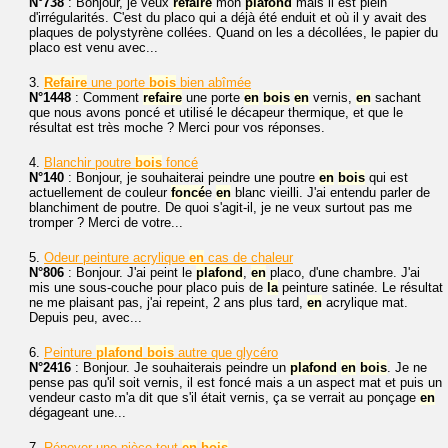
N°738
: Bonjour, je veux
refaire
mon
plafond
mais il est plein
d'irrégularités. C'est du placo qui a déjà été enduit et où il y avait des
plaques de polystyrène collées. Quand on les a décollées, le papier du
placo est venu avec...
3.
Refaire
une porte
bois
bien abîmée
N°1448
: Comment
refaire
une porte
en
bois
en
vernis,
en
sachant
que nous avons poncé et utilisé le décapeur thermique, et que le
résultat est très moche ? Merci pour vos réponses.
4.
Blanchir poutre
bois
foncé
N°140
: Bonjour, je souhaiterai peindre une poutre
en
bois
qui est
actuellement de couleur
foncé
e
en
blanc vieilli. J'ai entendu parler de
blanchiment de poutre. De quoi s'agit-il, je ne veux surtout pas me
tromper ? Merci de votre...
5.
Odeur peinture acrylique
en
cas de chaleur
N°806
: Bonjour. J'ai peint le
plafond
,
en
placo, d'une chambre. J'ai
mis une sous-couche pour placo puis de
la
peinture satinée. Le résultat
ne me plaisant pas, j'ai repeint, 2 ans plus tard,
en
acrylique mat.
Depuis peu, avec...
6.
Peinture
plafond
bois
autre que glycéro
N°2416
: Bonjour. Je souhaiterais peindre un
plafond
en
bois
. Je ne
pense pas qu'il soit vernis, il est foncé mais a un aspect mat et puis un
vendeur casto m'a dit que s'il était vernis, ça se verrait au ponçage
en
dégageant une...
7.
Rénover une pièce tout
en
bois