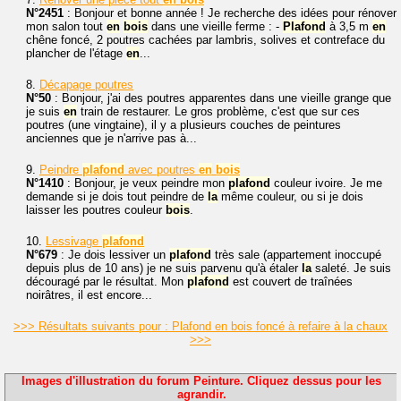
N°2451
: Bonjour et bonne année ! Je recherche des idées pour rénover
mon salon tout
en
bois
dans une vieille ferme : -
Plafond
à 3,5 m
en
chêne foncé, 2 poutres cachées par lambris, solives et contreface du
plancher de l'étage
en
...
8.
Décapage poutres
N°50
: Bonjour, j'ai des poutres apparentes dans une vieille grange que
je suis
en
train de restaurer. Le gros problème, c'est que sur ces
poutres (une vingtaine), il y a plusieurs couches de peintures
anciennes que je n'arrive pas à...
9.
Peindre
plafond
avec poutres
en
bois
N°1410
: Bonjour, je veux peindre mon
plafond
couleur ivoire. Je me
demande si je dois tout peindre de
la
même couleur, ou si je dois
laisser les poutres couleur
bois
.
10.
Lessivage
plafond
N°679
: Je dois lessiver un
plafond
très sale (appartement inoccupé
depuis plus de 10 ans) je ne suis parvenu qu'à étaler
la
saleté. Je suis
découragé par le résultat. Mon
plafond
est couvert de traînées
noirâtres, il est encore...
>>> Résultats suivants pour : Plafond en bois foncé à refaire à la chaux
>>>
Images d'illustration du forum Peinture. Cliquez dessus pour les
agrandir.