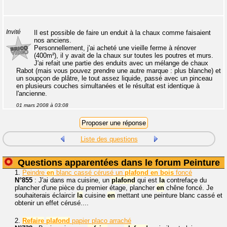
Invité
Il est possible de faire un enduit à la chaux comme faisaient
nos anciens.
Personnellement, j'ai acheté une vieille ferme à rénover
(400m²), il y avait de la chaux sur toutes les poutres et murs.
J'ai refait une partie des enduits avec un mélange de chaux
Rabot (mais vous pouvez prendre une autre marque : plus blanche) et
un soupçon de plâtre, le tout assez liquide, passé avec un pinceau
en plusieurs couches simultanées et le résultat est identique à
l'ancienne.
01 mars 2008 à 03:08
Liste des questions
Questions apparentées dans le forum Peinture
1.
Peindre
en
blanc cassé cérusé un
plafond
en
bois
foncé
N°855
: J'ai dans ma cuisine, un
plafond
qui est
la
contrefaçe du
plancher d'une pièce du premier étage, plancher
en
chêne foncé. Je
souhaiterais éclaircir
la
cuisine
en
mettant une peinture blanc cassé et
obtenir un effet cérusé....
2.
Refaire
plafond
papier placo arraché