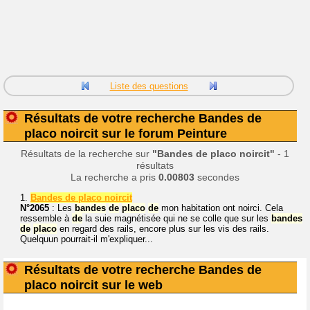
Liste des questions
Résultats de votre recherche Bandes de
placo noircit sur le forum Peinture
Résultats de la recherche sur
"Bandes de placo noircit"
- 1
résultats
La recherche a pris
0.00803
secondes
1.
Bandes de placo noircit
N°2065
: Les
bandes
de
placo
de
mon habitation ont noirci. Cela
ressemble à
de
la suie magnétisée qui ne se colle que sur les
bandes
de
placo
en regard des rails, encore plus sur les vis des rails.
Quelquun pourrait-il m'expliquer...
Résultats de votre recherche Bandes de
placo noircit sur le web